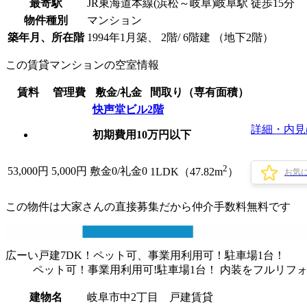
最寄駅
JR東海道本線(浜松～岐阜)岐阜駅 徒歩15分
物件種別
マンション
築年月、所在階
1994年1月築、 2階/ 6階建 （地下2階）
この賃貸マンションの空室情報
賃料
管理費
敷金/礼金
間取り（専有面積）
快声堂ビル2階
詳細・内見
初期費用10万円以下
2
53,000
円
5,000円
敷金0
/
礼金0
1LDK（47.82m
）
お気
この物件は大家さんの直接募集だから
仲介手数料無料
です
広ーい戸建7DK！ペット可、事業用利用可！駐車場1台！
ペット可！事業用利用可!駐車場1台！ 内装をフルリフ
建物名
岐阜市中2丁目 戸建賃貸