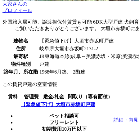
大家さんの
プロフィール
外国籍入居可能、譲渡担保付賃貸も可能 6DK大型戸建 犬飼育
ご覧いただきありがとうございます。 大垣市赤坂町に
建物名
【緊急値下げ】大垣市赤坂町戸建
住所
岐阜県大垣市赤坂町2131-2
最寄駅
JR東海道本線(岐阜～美濃赤坂・米原)美濃赤坂
物件種別
戸建
築年月、所在階
1968年6月築、 2階建
この賃貸戸建の空室情報
賃料
管理費
敷金/礼金
間取り（専有面積）
【緊急値下げ】大垣市赤坂町戸建
ペット相談可
詳細・内見
フリーレント
初期費用10万円以下