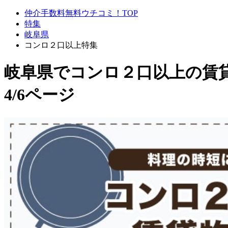
仲介手数料無料ウチコミ！TOP
特集
岐阜県
コンロ２口以上特集
岐阜県でコンロ２口以上
の賃
4/6ページ