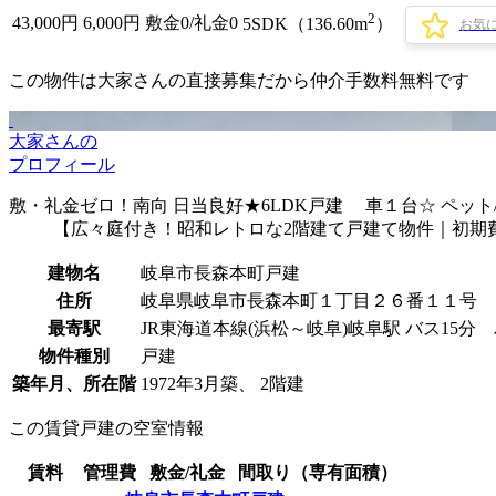
2
43,000
円
6,000円
敷金0
/
礼金0
5SDK（136.60m
）
お気
この物件は大家さんの直接募集だから
仲介手数料無料
です
大家さんの
プロフィール
敷・礼金ゼロ！南向 日当良好★6LDK戸建 車１台☆ ペット/D
【広々庭付き！昭和レトロな2階建て戸建て物件｜初期
建物名
岐阜市長森本町戸建
住所
岐阜県岐阜市長森本町１丁目２６番１１号
最寄駅
JR東海道本線(浜松～岐阜)岐阜駅 バス15分
物件種別
戸建
築年月、所在階
1972年3月築、 2階建
この賃貸戸建の空室情報
賃料
管理費
敷金/礼金
間取り（専有面積）