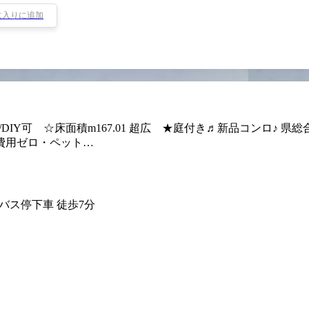
に入りに追加
IY可 ☆床面積m167.01 超広 ★庭付き♬新品コンロ♪ 県総
費用ゼロ・ペット…
 バス停下車 徒歩7分