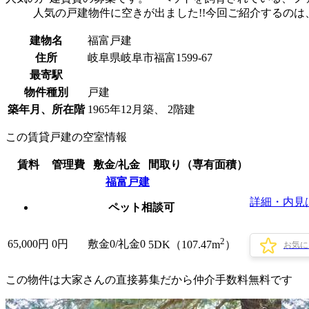
人気の戸建物件に空きが出ました!!今回ご紹介するのは
建物名
福富戸建
住所
岐阜県岐阜市福富1599-67
最寄駅
物件種別
戸建
築年月、所在階
1965年12月築、 2階建
この賃貸戸建の空室情報
賃料
管理費
敷金/礼金
間取り（専有面積）
福富戸建
詳細・内見
ペット相談可
2
65,000
円
0円
敷金0
/
礼金0
5DK（107.47m
）
お気に
この物件は大家さんの直接募集だから
仲介手数料無料
です