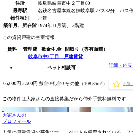
住所
岐阜県岐阜市中２丁⽬80
最寄駅
名鉄名古屋本線名鉄岐阜駅 バス32分 バス停
物件種別
戸建
築年月、所在階
1974年11月築、 2階建
この賃貸戸建の空室情報
賃料
管理費
敷金/礼金
間取り（専有面積）
岐阜市中2丁目 戸建賃貸
詳細・内見
ペット相談可
2
65,000
円
3,500円
敷金0
/
礼金0
その他（108.85m
）
お気
この物件は大家さんの直接募集だから
仲介手数料無料
です
大家さんの
プロフィール
人気の戸建賃貸の募集です。 ペットを飼育されている、ファ