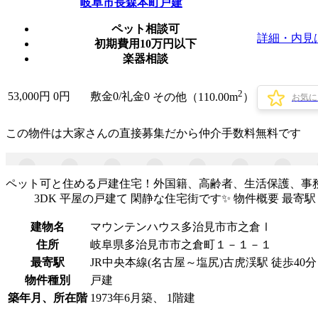
岐阜市長森本町戸建
ペット相談可
詳細・内見
初期費用10万円以下
楽器相談
2
53,000
円
0円
敷金0
/
礼金0
その他（110.00m
）
お気に
この物件は大家さんの直接募集だから
仲介手数料無料
です
ペット可と住める戸建住宅！外国籍、高齢者、生活保護、事
3DK 平屋の戸建て 閑静な住宅街です✨ 物件概要 最寄駅
建物名
マウンテンハウス多治見市市之倉Ⅰ
住所
岐阜県多治見市市之倉町１－１－１
最寄駅
JR中央本線(名古屋～塩尻)古虎渓駅 徒歩40分
物件種別
戸建
築年月、所在階
1973年6月築、 1階建