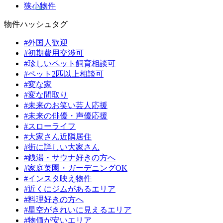
狭小物件
物件ハッシュタグ
#外国人歓迎
#初期費用交渉可
#珍しいペット飼育相談可
#ペット2匹以上相談可
#変な家
#変な間取り
#未来のお笑い芸人応援
#未来の俳優・声優応援
#スローライフ
#大家さん近隣居住
#街に詳しい大家さん
#銭湯・サウナ好きの方へ
#家庭菜園・ガーデニングOK
#インスタ映え物件
#近くにジムがあるエリア
#料理好きの方へ
#星空がきれいに見えるエリア
#物価が安いエリア