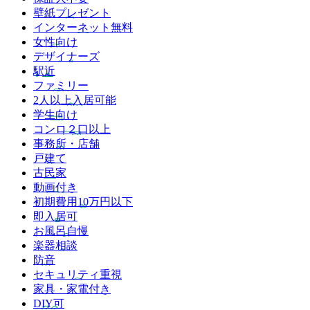
壁紙プレゼント
インターネット無料
女性向け
デザイナーズ
駅近
ファミリー
2人以上入居可能
学生向け
コンロ２口以上
事務所・店舗
戸建て
古民家
動画付き
初期費用10万円以下
即入居可
お風呂自慢
楽器相談
防音
セキュリティ重視
家具・家電付き
DIY可