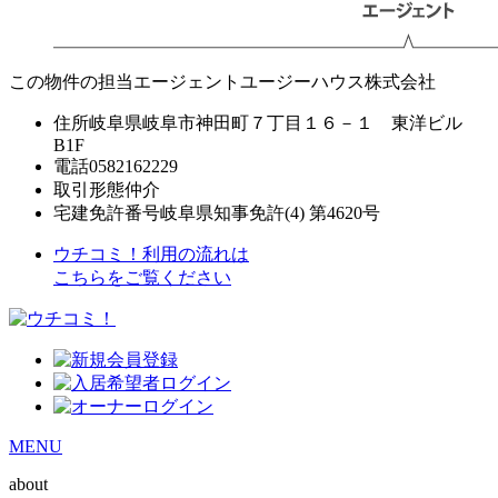
この物件の担当エージェント
ユージーハウス株式会社
住所
岐阜県岐阜市神田町７丁目１６－１ 東洋ビル
B1F
電話
0582162229
取引形態
仲介
宅建免許番号
岐阜県知事免許(4) 第4620号
ウチコミ！利用の流れは
こちらをご覧ください
MENU
about