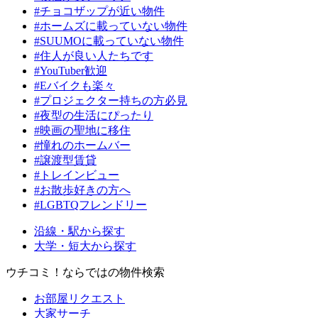
#チョコザップが近い物件
#ホームズに載っていない物件
#SUUMOに載っていない物件
#住人が良い人たちです
#YouTuber歓迎
#Eバイクも楽々
#プロジェクター持ちの方必見
#夜型の生活にぴったり
#映画の聖地に移住
#憧れのホームバー
#譲渡型賃貸
#トレインビュー
#お散歩好きの方へ
#LGBTQフレンドリー
沿線・駅から探す
大学・短大から探す
ウチコミ！ならではの物件検索
お部屋リクエスト
大家サーチ