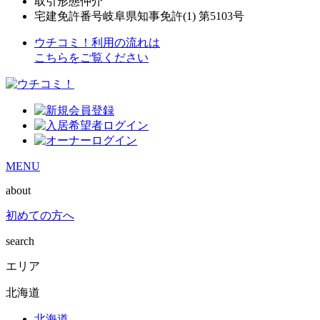
取引形態
仲介
宅建免許番号
岐阜県知事免許(1) 第5103号
ウチコミ！利用の流れは
こちらをご覧ください
MENU
about
初めての方へ
search
エリア
北海道
北海道