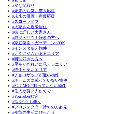
#変な家
#変な間取り
#未来のお笑い芸人応援
#未来の俳優・声優応援
#スローライフ
#大家さん近隣居住
#街に詳しい大家さん
#銭湯・サウナ好きの方へ
#家庭菜園・ガーデニングOK
#インスタ映え物件
#近くにジムがあるエリア
#料理好きの方へ
#星空がきれいに見えるエリア
#物価が安いエリア
#チョコザップが近い物件
#ホームズに載っていない物件
#SUUMOに載っていない物件
#住人が良い人たちです
#YouTuber歓迎
#Eバイクも楽々
#プロジェクター持ちの方必見
#夜型の生活にぴったり