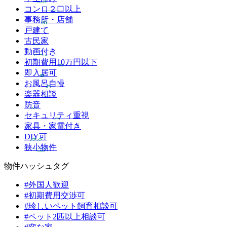
コンロ２口以上
事務所・店舗
戸建て
古民家
動画付き
初期費用10万円以下
即入居可
お風呂自慢
楽器相談
防音
セキュリティ重視
家具・家電付き
DIY可
狭小物件
物件ハッシュタグ
#外国人歓迎
#初期費用交渉可
#珍しいペット飼育相談可
#ペット2匹以上相談可