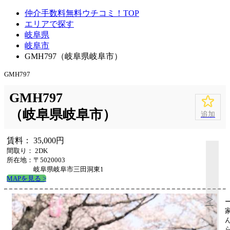
仲介手数料無料ウチコミ！TOP
エリアで探す
岐阜県
岐阜市
GMH797（岐阜県岐阜市）
GMH797
GMH797
（岐阜県岐阜市）
追加
賃料： 35,000円
間取り： 2DK
所在地：〒5020003
岐阜県岐阜市三田洞東1
MAPを見る >
>