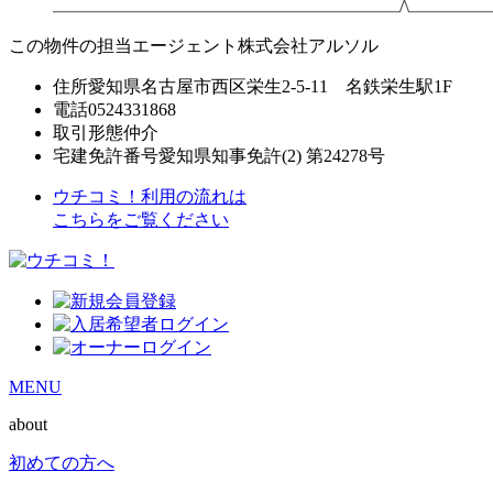
この物件の担当エージェント
株式会社アルソル
住所
愛知県名古屋市西区栄生2-5-11 名鉄栄生駅1F
電話
0524331868
取引形態
仲介
宅建免許番号
愛知県知事免許(2) 第24278号
ウチコミ！利用の流れは
こちらをご覧ください
MENU
about
初めての方へ