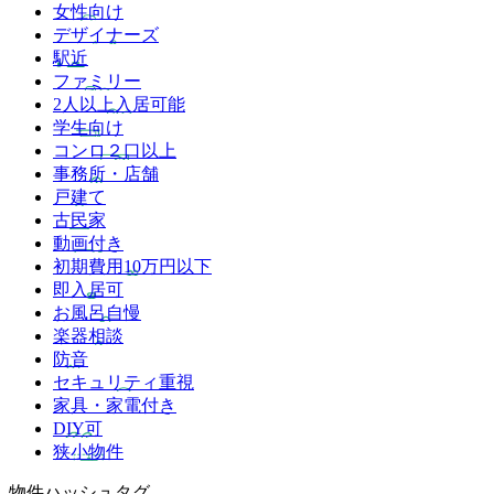
女性向け
デザイナーズ
駅近
ファミリー
2人以上入居可能
学生向け
コンロ２口以上
事務所・店舗
戸建て
古民家
動画付き
初期費用10万円以下
即入居可
お風呂自慢
楽器相談
防音
セキュリティ重視
家具・家電付き
DIY可
狭小物件
物件ハッシュタグ