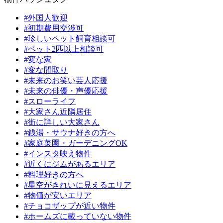
#外国人歓迎
#初期費用交渉可
#珍しいペット飼育相談可
#ペット2匹以上相談可
#変な家
#変な間取り
#未来のお笑い芸人応援
#未来の俳優・声優応援
#スローライフ
#大家さん近隣居住
#街に詳しい大家さん
#銭湯・サウナ好きの方へ
#家庭菜園・ガーデニングOK
#インスタ映え物件
#近くにジムがあるエリア
#料理好きの方へ
#星空がきれいに見えるエリア
#物価が安いエリア
#チョコザップが近い物件
#ホームズに載っていない物件