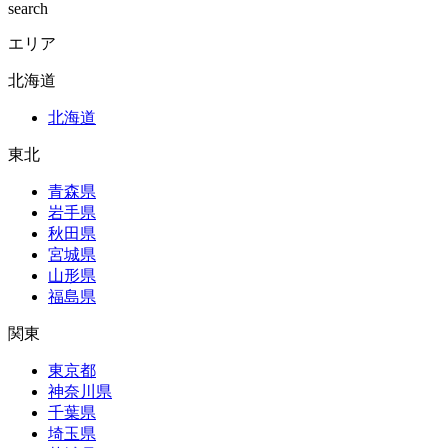
search
エリア
北海道
北海道
東北
青森県
岩手県
秋田県
宮城県
山形県
福島県
関東
東京都
神奈川県
千葉県
埼玉県