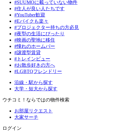
#SUUMOに載っていない物件
#住人が良い人たちです
#YouTuber歓迎
#Eバイクも楽々
#プロジェクター持ちの方必見
#夜型の生活にぴったり
#映画の聖地に移住
#憧れのホームバー
#譲渡型賃貸
#トレインビュー
#お散歩好きの方へ
#LGBTQフレンドリー
沿線・駅から探す
大学・短大から探す
ウチコミ！ならではの物件検索
お部屋リクエスト
大家サーチ
ログイン