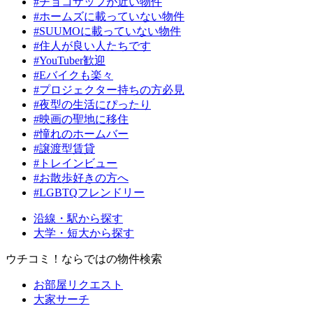
#チョコザップが近い物件
#ホームズに載っていない物件
#SUUMOに載っていない物件
#住人が良い人たちです
#YouTuber歓迎
#Eバイクも楽々
#プロジェクター持ちの方必見
#夜型の生活にぴったり
#映画の聖地に移住
#憧れのホームバー
#譲渡型賃貸
#トレインビュー
#お散歩好きの方へ
#LGBTQフレンドリー
沿線・駅から探す
大学・短大から探す
ウチコミ！ならではの物件検索
お部屋リクエスト
大家サーチ