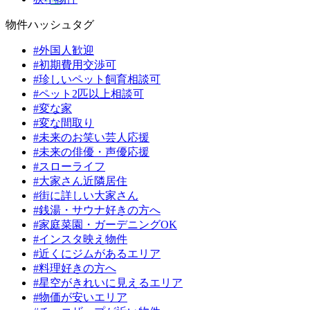
物件ハッシュタグ
#外国人歓迎
#初期費用交渉可
#珍しいペット飼育相談可
#ペット2匹以上相談可
#変な家
#変な間取り
#未来のお笑い芸人応援
#未来の俳優・声優応援
#スローライフ
#大家さん近隣居住
#街に詳しい大家さん
#銭湯・サウナ好きの方へ
#家庭菜園・ガーデニングOK
#インスタ映え物件
#近くにジムがあるエリア
#料理好きの方へ
#星空がきれいに見えるエリア
#物価が安いエリア