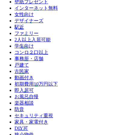
壁紙プレゼント
インターネット無料
女性向け
デザイナーズ
駅近
ファミリー
2人以上入居可能
学生向け
コンロ２口以上
事務所・店舗
戸建て
古民家
動画付き
初期費用10万円以下
即入居可
お風呂自慢
楽器相談
防音
セキュリティ重視
家具・家電付き
DIY可
狭小物件