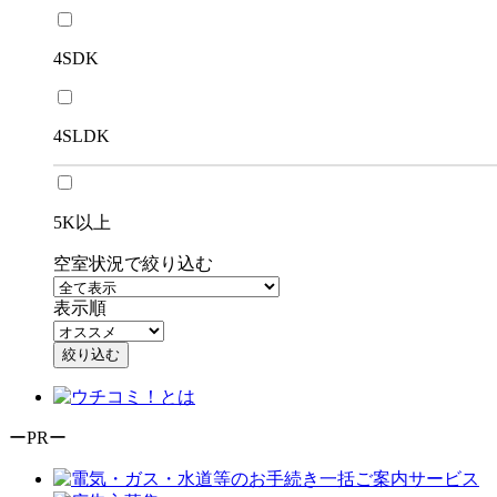
4SDK
4SLDK
5K以上
空室状況で絞り込む
表示順
絞り込む
ーPRー