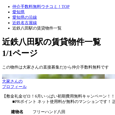
仲介手数料無料ウチコミ！TOP
愛知県
愛知県の沿線
近鉄名古屋線
近鉄八田駅の賃貸物件一覧
近鉄八田駅
の賃貸物件一覧
1/1ページ
この物件は大家さんの直接募集だから
仲介手数料無料
です
大家さんの
プロフィール
【敷金礼金ゼロ！6月いっぱい初期費用無料キャンペーン！！】
■PRポイント ネット使用料が無料のマンションです！ 
建物名
フリーハンド八田