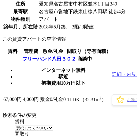
住所
愛知県名古屋市中村区並木1丁目349
最寄駅
名古屋市営地下鉄東山線八田駅 徒歩4分
物件種別
アパート
築年月、所在階
2018年5月築、 3階/ 3階建
この賃貸アパートの空室情報
賃料
管理費
敷金/礼金
間取り（専有面積）
フリーハンド八田３０２
商談中
インターネット無料
詳細・内見
駅近
初期費用10万円以下
2
67,000
円
4,000円
敷金0
/
礼金0
1LDK（32.31m
）
お気
検索条件の変更
賃料
間取り