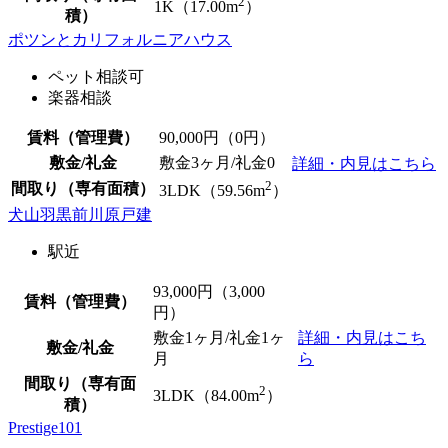
2
1K（17.00m
）
積）
ポツンとカリフォルニアハウス
ペット相談可
楽器相談
賃料（管理費）
90,000
円（0円）
敷金/礼金
敷金3ヶ月/
礼金0
詳細・内見はこちら
2
間取り（専有面積）
3LDK（59.56m
）
犬山羽黒前川原戸建
駅近
93,000
円（3,000
賃料（管理費）
円）
敷金1ヶ月/礼金1ヶ
詳細・内見はこち
敷金/礼金
月
ら
間取り（専有面
2
3LDK（84.00m
）
積）
Prestige101