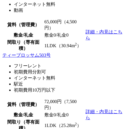
インターネット無料
動画
65,000
円（4,500
賃料（管理費）
円）
詳細・内見はこち
敷金/礼金
敷金0
/
礼金0
ら
間取り（専有面
2
1LDK（30.94m
）
積）
ティーブロッサム503号
フリーレント
初期費用分割可
インターネット無料
駅近
初期費用10万円以下
72,000
円（7,500
賃料（管理費）
円）
詳細・内見はこち
敷金/礼金
敷金0
/
礼金0
ら
間取り（専有面
2
1LDK（25.28m
）
積）