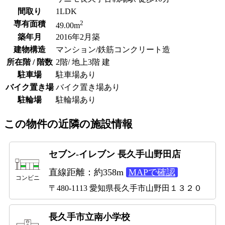
間取り
1LDK
2
専有面積
49.00m
築年月
2016年2月築
建物構造
マンション/鉄筋コンクリート造
所在階 / 階数
2階/ 地上3階 建
駐車場
駐車場あり
バイク置き場
バイク置き場あり
駐輪場
駐輪場あり
この物件の近隣の施設情報
セブン-イレブン 長久手山野田店
直線距離：約358m
MAPで確認
コンビニ
〒480-1113 愛知県長久手市山野田１３２０
長久手市立南小学校