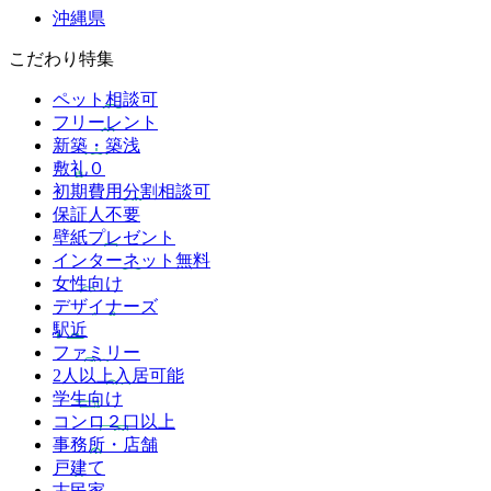
沖縄県
こだわり特集
ペット相談可
フリーレント
新築・築浅
敷礼０
初期費用分割相談可
保証人不要
壁紙プレゼント
インターネット無料
女性向け
デザイナーズ
駅近
ファミリー
2人以上入居可能
学生向け
コンロ２口以上
事務所・店舗
戸建て
古民家