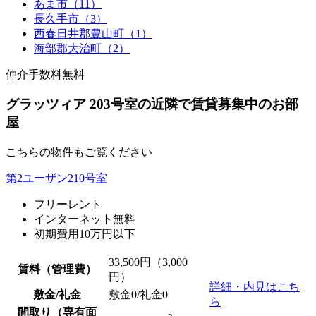
あま市（11）
長久手市（3）
西春日井郡豊山町（1）
海部郡大治町（2）
仲介手数料無料
グラッツィア 203号室の近隣で賃貸募集中のお部
屋
こちらの物件もご覧ください
第2ユーザン210号室
フリーレント
インターネット無料
初期費用10万円以下
33,500
円（3,000
賃料（管理費）
円）
詳細・内見はこち
敷金/礼金
敷金0
/
礼金0
ら
間取り（専有面