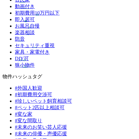
動画付き
初期費用10万円以下
即入居可
お風呂自慢
楽器相談
防音
セキュリティ重視
家具・家電付き
DIY可
狭小物件
物件ハッシュタグ
#外国人歓迎
#初期費用交渉可
#珍しいペット飼育相談可
#ペット2匹以上相談可
#変な家
#変な間取り
#未来のお笑い芸人応援
#未来の俳優・声優応援