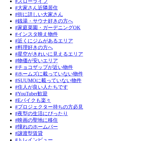
#スローライフ
#大家さん近隣居住
#街に詳しい大家さん
#銭湯・サウナ好きの方へ
#家庭菜園・ガーデニングOK
#インスタ映え物件
#近くにジムがあるエリア
#料理好きの方へ
#星空がきれいに見えるエリア
#物価が安いエリア
#チョコザップが近い物件
#ホームズに載っていない物件
#SUUMOに載っていない物件
#住人が良い人たちです
#YouTuber歓迎
#Eバイクも楽々
#プロジェクター持ちの方必見
#夜型の生活にぴったり
#映画の聖地に移住
#憧れのホームバー
#譲渡型賃貸
#トレインビュー