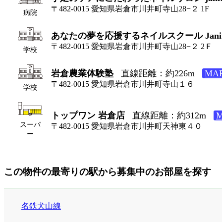
〒482-0015 愛知県岩倉市川井町寺山28−２ 1F
病院
あなたの夢を応援するネイルスクール Janit
〒482-0015 愛知県岩倉市川井町寺山28−２ 2Ｆ
学校
岩倉農業体験塾
直線距離：約226m
MA
〒482-0015 愛知県岩倉市川井町寺山１６
学校
トップワン 岩倉店
直線距離：約312m
スーパ
〒482-0015 愛知県岩倉市川井町天神東４０
ー
この物件の最寄りの駅から募集中のお部屋を探す
名鉄犬山線