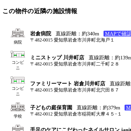
この物件の近隣の施設情報
岩倉病院
直線距離：約340m
MAPで確
〒482-0015 愛知県岩倉市川井町北海戸１
病院
ミニストップ 川井町店
直線距離：約139
コンビ
〒482-0015 愛知県岩倉市川井町二千町２８
ニ
ファミリーマート 岩倉川井町店
直線距離
コンビ
〒482-0015 愛知県岩倉市川井町北穴田８７
ニ
子どもの庭保育園
直線距離：約379m
M
〒482-0012 愛知県岩倉市稲荷町大摩４５−１
学校
手足のケアにこだわったネイルサロン janit