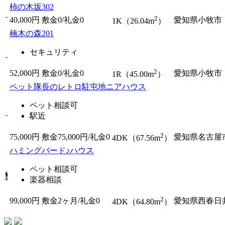
柿の木坂302
2
40,000円
敷金0
/
礼金0
愛知県小牧市
1K（26.04m
）
楠木の森201
セキュリティ
2
52,000円
敷金0
/
礼金0
愛知県小牧市
1R（45.00m
）
ペット隊長のレトロ駐屯地ニアハウス
ペット相談可
駅近
2
75,000円
敷金75,000円/
礼金0
愛知県名古屋
4DK（67.56m
）
ハミングバード♪ハウス
ペット相談可
楽器相談
2
99,000円
敷金2ヶ月/
礼金0
愛知県西春日
4DK（64.80m
）