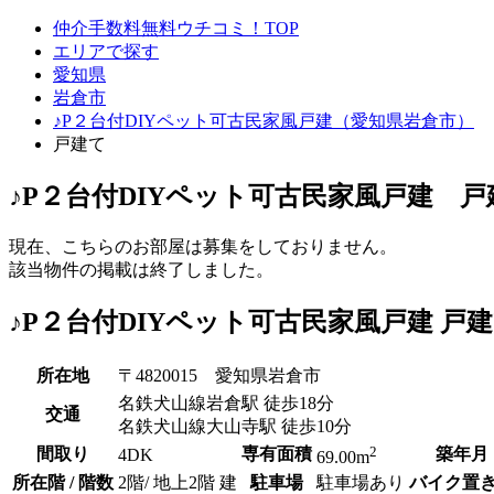
仲介手数料無料ウチコミ！TOP
エリアで探す
愛知県
岩倉市
♪P２台付DIYペット可古民家風戸建（愛知県岩倉市）
戸建て
♪P２台付DIYペット可古民家風戸建 
現在、こちらのお部屋は募集をしておりません。
該当物件の掲載は終了しました。
♪P２台付DIYペット可古民家風戸建 戸
所在地
〒4820015 愛知県岩倉市
名鉄犬山線岩倉駅 徒歩18分
交通
名鉄犬山線大山寺駅 徒歩10分
2
間取り
専有面積
築年月
4DK
69.00m
所在階 / 階数
2階/ 地上2階 建
駐車場
駐車場あり
バイク置