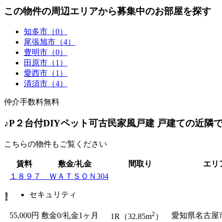
この物件の周辺エリアから募集中のお部屋を探す
知多市（0）
尾張旭市（4）
豊明市（0）
田原市（1）
愛西市（1）
清須市（4）
仲介手数料無料
♪P２台付DIYペット可古民家風戸建 戸建ての近隣
こちらの物件もご覧ください
賃料
敷金/礼金
間取り
エリ
１８９７ ＷＡＴＳＯＮ304
セキュリティ
2
55,000円
敷金0
/礼金1ヶ月
愛知県名古屋
1R（32.85m
）