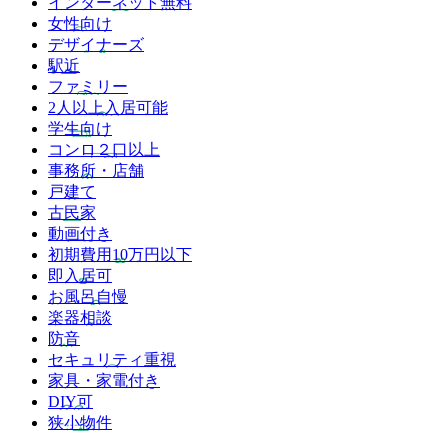
インターネット無料
女性向け
デザイナーズ
駅近
ファミリー
2人以上入居可能
学生向け
コンロ２口以上
事務所・店舗
戸建て
古民家
動画付き
初期費用10万円以下
即入居可
お風呂自慢
楽器相談
防音
セキュリティ重視
家具・家電付き
DIY可
狭小物件