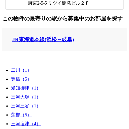
府宮2-5-5 ミツイ開発ビル２Ｆ
この物件の最寄りの駅から募集中のお部屋を探す
JR東海道本線(浜松～岐阜)
二川（1）
豊橋（5）
愛知御津（1）
三河大塚（1）
三河三谷（1）
蒲郡（5）
三河塩津（4）