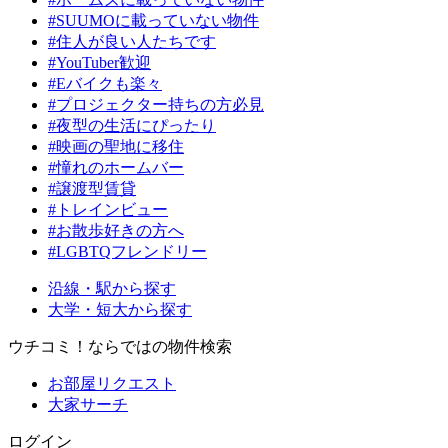
#SUUMOに載っていない物件
#住人が良い人たちです
#YouTuber歓迎
#Eバイクも楽々
#プロジェクター持ちの方必見
#夜型の生活にぴったり
#映画の聖地に移住
#憧れのホームバー
#譲渡型賃貸
#トレインビュー
#お散歩好きの方へ
#LGBTQフレンドリー
沿線・駅から探す
大学・短大から探す
ウチコミ！ならではの物件検索
お部屋リクエスト
大家サーチ
ログイン