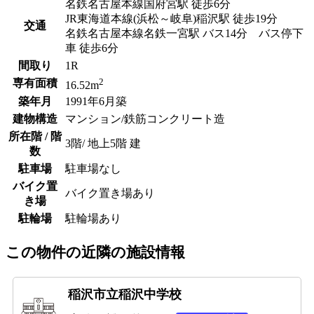
名鉄名古屋本線国府宮駅 徒歩6分
JR東海道本線(浜松～岐阜)稲沢駅 徒歩19分
交通
名鉄名古屋本線名鉄一宮駅 バス14分 バス停下
車 徒歩6分
間取り
1R
2
専有面積
16.52m
築年月
1991年6月築
建物構造
マンション/鉄筋コンクリート造
所在階 / 階
3階/ 地上5階 建
数
駐車場
駐車場なし
バイク置
バイク置き場あり
き場
駐輪場
駐輪場あり
この物件の近隣の施設情報
稲沢市立稲沢中学校