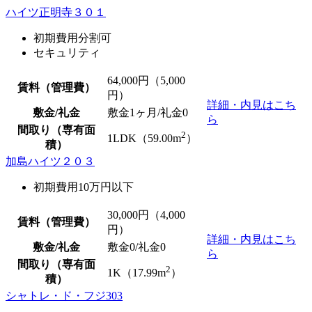
ハイツ正明寺３０１
初期費用分割可
セキュリティ
64,000
円（5,000
賃料（管理費）
円）
詳細・内見はこち
敷金/礼金
敷金1ヶ月/
礼金0
ら
間取り（専有面
2
1LDK（59.00m
）
積）
加島ハイツ２０３
初期費用10万円以下
30,000
円（4,000
賃料（管理費）
円）
詳細・内見はこち
敷金/礼金
敷金0
/
礼金0
ら
間取り（専有面
2
1K（17.99m
）
積）
シャトレ・ド・フジ303