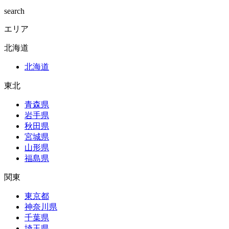
search
エリア
北海道
北海道
東北
青森県
岩手県
秋田県
宮城県
山形県
福島県
関東
東京都
神奈川県
千葉県
埼玉県