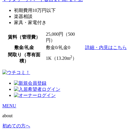
初期費用10万円以下
楽器相談
家具・家電付き
25,000
円（500
賃料（管理費）
円）
敷金/礼金
敷金0
/
礼金0
詳細・内見はこちら
間取り（専有面
2
1K（13.20m
）
積）
MENU
about
初めての方へ