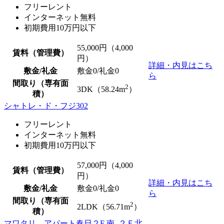
フリーレント
インターネット無料
初期費用10万円以下
55,000
円（4,000
賃料（管理費）
円）
詳細・内見はこち
敷金/礼金
敷金0
/
礼金0
ら
間取り（専有面
2
3DK（58.24m
）
積）
シャトレ・ド・フジ302
フリーレント
インターネット無料
初期費用10万円以下
57,000
円（4,000
賃料（管理費）
円）
詳細・内見はこち
敷金/礼金
敷金0
/
礼金0
ら
間取り（専有面
2
2LDK（56.71m
）
積）
マワタリ アパート春日２F 南. ２Ｆ北