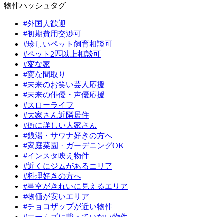
物件ハッシュタグ
#外国人歓迎
#初期費用交渉可
#珍しいペット飼育相談可
#ペット2匹以上相談可
#変な家
#変な間取り
#未来のお笑い芸人応援
#未来の俳優・声優応援
#スローライフ
#大家さん近隣居住
#街に詳しい大家さん
#銭湯・サウナ好きの方へ
#家庭菜園・ガーデニングOK
#インスタ映え物件
#近くにジムがあるエリア
#料理好きの方へ
#星空がきれいに見えるエリア
#物価が安いエリア
#チョコザップが近い物件
#ホームズに載っていない物件