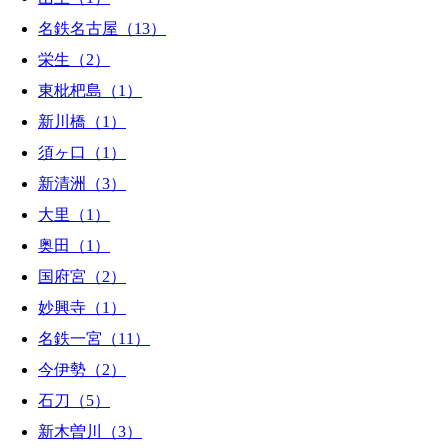
名鉄名古屋（13）
栄生（2）
東枇杷島（1）
新川橋（1）
須ヶ口（1）
新清洲（3）
大里（1）
奥田（1）
国府宮（2）
妙興寺（1）
名鉄一宮（11）
今伊勢（2）
石刀（5）
新木曽川（3）