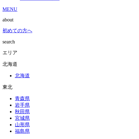
MENU
about
初めての方へ
search
エリア
北海道
北海道
東北
青森県
岩手県
秋田県
宮城県
山形県
福島県