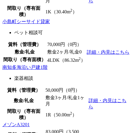
月
ら
間取り（専有面
2
1K（30.40m
）
積）
小島町シーサイド貸家
ペット相談可
賃料（管理費）
70,000
円（0円）
敷金/礼金
敷金2ヶ月/
礼金0
詳細・内見はこちら
2
間取り（専有面積）
4LDK（86.32m
）
南知多海沿い戸建1階
楽器相談
賃料（管理費）
50,000
円（0円）
敷金3ヶ月/礼金1ヶ
敷金/礼金
詳細・内見はこち
月
ら
間取り（専有面
2
1R（50.00m
）
積）
メゾンA3201
83,000
円（3,500