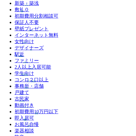
新築・築浅
敷礼０
初期費用分割相談可
保証人不要
壁紙プレゼント
インターネット無料
女性向け
デザイナーズ
駅近
ファミリー
2人以上入居可能
学生向け
コンロ２口以上
事務所・店舗
戸建て
古民家
動画付き
初期費用10万円以下
即入居可
お風呂自慢
楽器相談