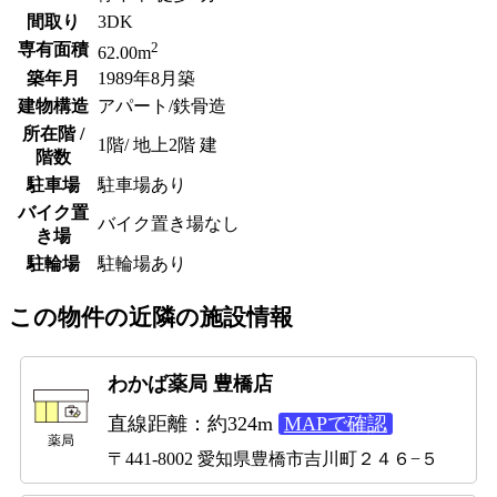
間取り
3DK
2
専有面積
62.00m
築年月
1989年8月築
建物構造
アパート/鉄骨造
所在階 /
1階/ 地上2階 建
階数
駐車場
駐車場あり
バイク置
バイク置き場なし
き場
駐輪場
駐輪場あり
この物件の近隣の施設情報
わかば薬局 豊橋店
直線距離：約324m
MAPで確認
薬局
〒441-8002 愛知県豊橋市吉川町２４６−５