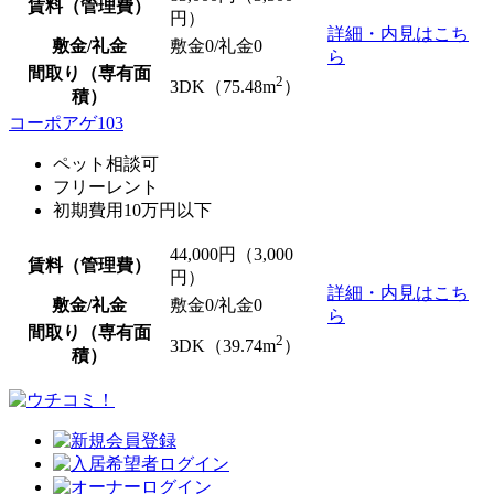
賃料（管理費）
円）
詳細・内見はこち
敷金/礼金
敷金0
/
礼金0
ら
間取り（専有面
2
3DK（75.48m
）
積）
コーポアゲ103
ペット相談可
フリーレント
初期費用10万円以下
44,000
円（3,000
賃料（管理費）
円）
詳細・内見はこち
敷金/礼金
敷金0
/
礼金0
ら
間取り（専有面
2
3DK（39.74m
）
積）