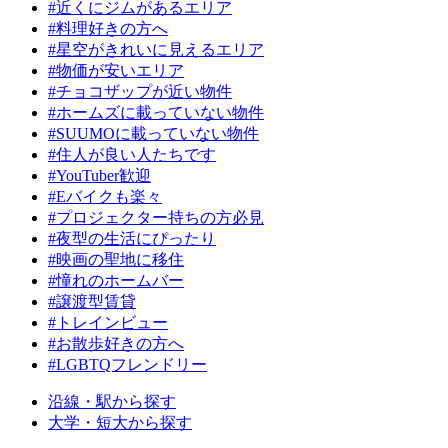
#近くにジムがあるエリア
#料理好きの方へ
#星空がきれいに見えるエリア
#物価が安いエリア
#チョコザップが近い物件
#ホームズに載っていない物件
#SUUMOに載っていない物件
#住人が良い人たちです
#YouTuber歓迎
#Eバイクも楽々
#プロジェクター持ちの方必見
#夜型の生活にぴったり
#映画の聖地に移住
#憧れのホームバー
#譲渡型賃貸
#トレインビュー
#お散歩好きの方へ
#LGBTQフレンドリー
沿線・駅から探す
大学・短大から探す