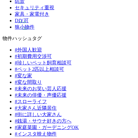
防音
セキュリティ重視
家具・家電付き
DIY可
狭小物件
物件ハッシュタグ
#外国人歓迎
#初期費用交渉可
#珍しいペット飼育相談可
#ペット2匹以上相談可
#変な家
#変な間取り
#未来のお笑い芸人応援
#未来の俳優・声優応援
#スローライフ
#大家さん近隣居住
#街に詳しい大家さん
#銭湯・サウナ好きの方へ
#家庭菜園・ガーデニングOK
#インスタ映え物件