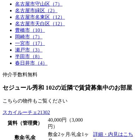
名古屋市守山区（7）
名古屋市緑区（2）
名古屋市名東区（12）
名古屋市天白区（12）
豊橋市（10）
岡崎市（7）
一宮市（17）
瀬戸市（3）
半田市（8）
春日井市（4）
仲介手数料無料
セジュール秀和 102の近隣で賃貸募集中のお部屋
こちらの物件もご覧ください
スカイルーチェ21302
40,000
円（3,000
賃料（管理費）
円）
敷金2ヶ月/礼金1ヶ
詳細・内見はこち
敷金/礼金