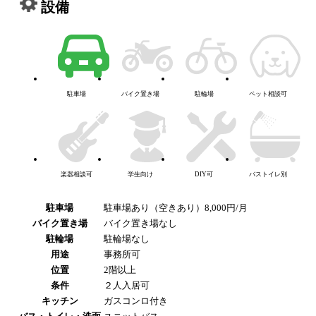
設備
駐車場
バイク置き場
駐輪場
ペット相談可
楽器相談可
学生向け
DIY可
バストイレ別
駐車場
駐車場あり（空きあり）8,000円/月
バイク置き場
バイク置き場なし
駐輪場
駐輪場なし
用途
事務所可
位置
2階以上
条件
２人入居可
キッチン
ガスコンロ付き