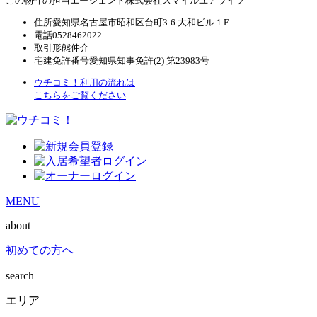
この物件の担当エージェント
株式会社スマイルユアライフ
住所
愛知県名古屋市昭和区台町3-6 大和ビル１F
電話
0528462022
取引形態
仲介
宅建免許番号
愛知県知事免許(2) 第23983号
ウチコミ！利用の流れは
こちらをご覧ください
MENU
about
初めての方へ
search
エリア