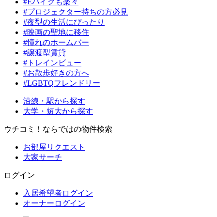
#Eバイクも楽々
#プロジェクター持ちの方必見
#夜型の生活にぴったり
#映画の聖地に移住
#憧れのホームバー
#譲渡型賃貸
#トレインビュー
#お散歩好きの方へ
#LGBTQフレンドリー
沿線・駅から探す
大学・短大から探す
ウチコミ！ならではの物件検索
お部屋リクエスト
大家サーチ
ログイン
入居希望者ログイン
オーナーログイン