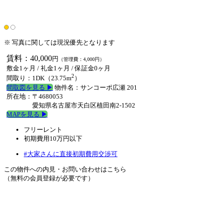
※ 写真に関しては現況優先となります
賃料：40,000
円
（管理費：4,000円）
敷金1ヶ月 / 礼金1ヶ月 /
保証金0ヶ月
2
間取り：1DK（23.75m
）
間取図を見る ▶︎
物件名：サンコーポ広瀬 201
所在地：〒4680053
愛知県名古屋市天白区植田南2-1502
MAPを見る ▶︎
フリーレント
初期費用10万円以下
#大家さんに直接初期費用交渉可
この物件への内見・お問い合わせはこちら
（無料の会員登録が必要です）