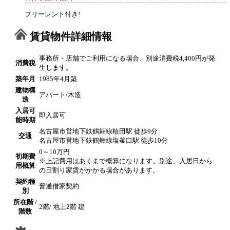
フリーレント付き!
賃貸物件詳細情報
事務所・店舗でご利用になる場合、別途消費税4,400円が発
消費税
生します。
築年月
1985年4月築
建物構
アパート/木造
造
入居可
即入居可
能時期
名古屋市営地下鉄鶴舞線植田駅 徒歩9分
交通
名古屋市営地下鉄鶴舞線塩釜口駅 徒歩10分
0～10万円
初期費
※上記費用はあくまで概算になります。別途、入居日から
用概算
の日割り家賃がかかる場合があります。
契約種
普通借家契約
別
所在階 /
2階/ 地上2階 建
階数