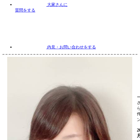
大家さんに
質問
をする
内見
・お問い合わせをする
2