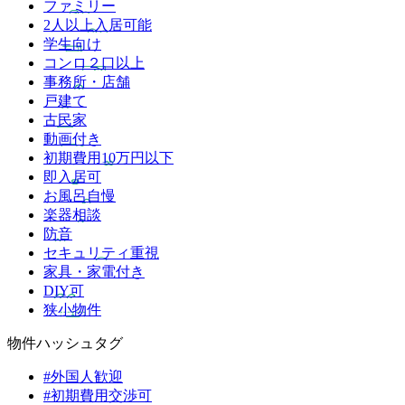
ファミリー
2人以上入居可能
学生向け
コンロ２口以上
事務所・店舗
戸建て
古民家
動画付き
初期費用10万円以下
即入居可
お風呂自慢
楽器相談
防音
セキュリティ重視
家具・家電付き
DIY可
狭小物件
物件ハッシュタグ
#外国人歓迎
#初期費用交渉可