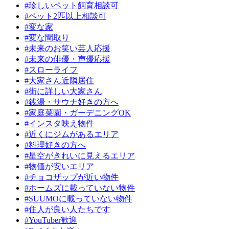
#珍しいペット飼育相談可
#ペット2匹以上相談可
#変な家
#変な間取り
#未来のお笑い芸人応援
#未来の俳優・声優応援
#スローライフ
#大家さん近隣居住
#街に詳しい大家さん
#銭湯・サウナ好きの方へ
#家庭菜園・ガーデニングOK
#インスタ映え物件
#近くにジムがあるエリア
#料理好きの方へ
#星空がきれいに見えるエリア
#物価が安いエリア
#チョコザップが近い物件
#ホームズに載っていない物件
#SUUMOに載っていない物件
#住人が良い人たちです
#YouTuber歓迎