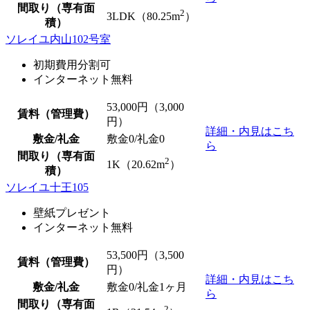
間取り（専有面
2
3LDK（80.25m
）
積）
ソレイユ内山102号室
初期費用分割可
インターネット無料
53,000
円（3,000
賃料（管理費）
円）
詳細・内見はこち
敷金/礼金
敷金0
/
礼金0
ら
間取り（専有面
2
1K（20.62m
）
積）
ソレイユ十王105
壁紙プレゼント
インターネット無料
53,500
円（3,500
賃料（管理費）
円）
詳細・内見はこち
敷金/礼金
敷金0
/礼金1ヶ月
ら
間取り（専有面
2