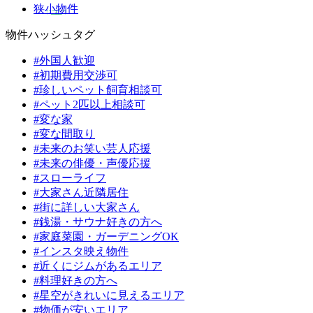
狭小物件
物件ハッシュタグ
#外国人歓迎
#初期費用交渉可
#珍しいペット飼育相談可
#ペット2匹以上相談可
#変な家
#変な間取り
#未来のお笑い芸人応援
#未来の俳優・声優応援
#スローライフ
#大家さん近隣居住
#街に詳しい大家さん
#銭湯・サウナ好きの方へ
#家庭菜園・ガーデニングOK
#インスタ映え物件
#近くにジムがあるエリア
#料理好きの方へ
#星空がきれいに見えるエリア
#物価が安いエリア