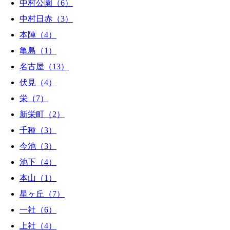
中村公園（6）
中村日赤（3）
本陣（4）
亀島（1）
名古屋（13）
伏見（4）
栄（7）
新栄町（2）
千種（3）
今池（3）
池下（4）
本山（1）
星ヶ丘（7）
一社（6）
上社（4）