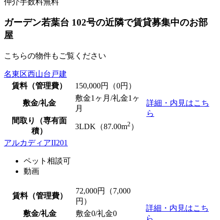
仲介手数料無料
ガーデン若葉台 102号の近隣で賃貸募集中のお部
屋
こちらの物件もご覧ください
名東区西山台戸建
賃料（管理費）
150,000
円（0円）
敷金1ヶ月/礼金1ヶ
敷金/礼金
詳細・内見はこち
月
ら
間取り（専有面
2
3LDK（87.00m
）
積）
アルカディアII201
ペット相談可
動画
72,000
円（7,000
賃料（管理費）
円）
詳細・内見はこち
敷金/礼金
敷金0
/
礼金0
ら