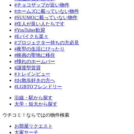
#チョコザップが近い物件
#ホームズに載っていない物件
#SUUMOに載っていない物件
#住人が良い人たちです
#YouTuber歓迎
#Eバイクも楽々
#プロジェクター持ちの方必見
#夜型の生活にぴったり
#映画の聖地に移住
#憧れのホームバー
#譲渡型賃貸
#トレインビュー
#お散歩好きの方へ
#LGBTQフレンドリー
沿線・駅から探す
大学・短大から探す
ウチコミ！ならではの物件検索
お部屋リクエスト
大家サーチ