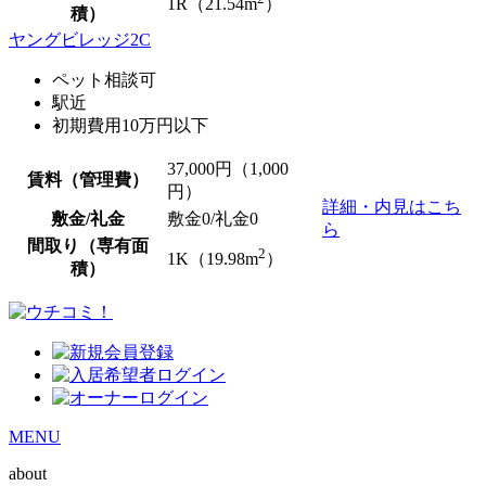
1R（21.54m
）
積）
ヤングビレッジ2C
ペット相談可
駅近
初期費用10万円以下
37,000
円（1,000
賃料（管理費）
円）
詳細・内見はこち
敷金/礼金
敷金0
/
礼金0
ら
間取り（専有面
2
1K（19.98m
）
積）
MENU
about