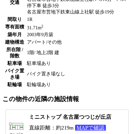
交通
停下車 徒歩3分
名古屋市営地下鉄東山線上社駅 徒歩19分
間取り
1R
2
専有面積
31.71m
築年月
2003年9月築
建物構造
アパート/その他
所在階 /
1階/ 地上2階 建
階数
駐車場
駐車場あり
バイク置
バイク置き場なし
き場
駐輪場
駐輪場あり
この物件の近隣の施設情報
ミニストップ 名古屋つつじが丘店
直線距離：約219m
MAPで確認