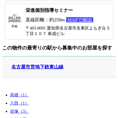
栄進個別指導セミナー
直線距離：約250m
MAPで確認
学校
〒465-0091 愛知県名古屋市名東区よもぎ台３
丁目１０７ 泰成ビル
この物件の最寄りの駅から募集中のお部屋を探す
名古屋市営地下鉄東山線
高畑（1）
八田（1）
岩塚（3）