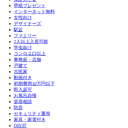
壁紙プレゼント
インターネット無料
女性向け
デザイナーズ
駅近
ファミリー
2人以上入居可能
学生向け
コンロ２口以上
事務所・店舗
戸建て
古民家
動画付き
初期費用10万円以下
即入居可
お風呂自慢
楽器相談
防音
セキュリティ重視
家具・家電付き
DIY可