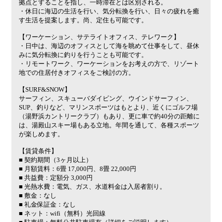
拠点とすることを指し、一時滞在とは区別される。
・休日に海辺の生活を行い、気分転換を行い、日々の疲れを癒
す生活を提案します。尚、定住も可能です。
【ワーケーション、サテライトオフィス、テレワーク】
・日中は、海辺のオフィスとして海を眺めて仕事をして、昼休
みに気分転換に釣りを行うことも可能です。
・リモートワーク、ワーケーションをお考えの方で、リゾート
地での住居付きオフィスをご検討の方。
【SURF&SNOW】
サーフィン、スキューバダイビング、ウインドサーフィン、
SUP、釣りなど、マリンスポーツはもとより、近くにゴルフ場
（湯野浜カントリークラブ）もあり、更に車で約40分の距離に
は、湯殿山スキー場もある立地。年間を通して、各種スポーツ
が楽しめます。
【賃貸条件】
■ 契約期間（3ヶ月以上）
■ 月額賃料：6畳 17,000円、8畳 22,000円
■ 共益費：定額分 3,000円
■ 光熱水費：電気、ガス、水道料金は入居者割り。
■ 敷金：なし
■ 礼金保証金：なし
■ ネット：wifi（無料）光回線