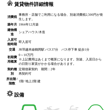
賃貸物件詳細情報
事務所・店舗でご利用になる場合、別途消費税2,500円が発
消費税
生します。
築年月
1964年12月築
建物構
シェアハウス/木造
造
入居可
即入居可
能時期
交通
JR羽越本線鶴岡駅 バス37分 バス停下車 徒歩1分
0～10万円
初期費
※上記費用はあくまで概算になります。別途、入居日から
用概算
の日割り家賃がかかる場合があります。
契約種
定期借家契約 期間：2年
別
再契約可
所在階 /
1階/ 地上2階 建
階数
設備