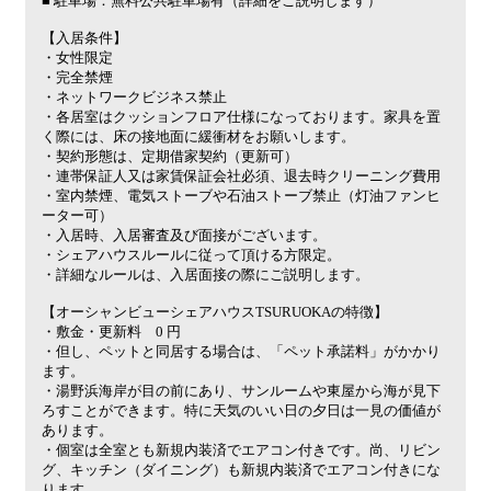
■ 駐車場：無料公共駐車場有（詳細をご説明します）
【入居条件】
・女性限定
・完全禁煙
・ネットワークビジネス禁止
・各居室はクッションフロア仕様になっております。家具を置
く際には、床の接地面に緩衝材をお願いします。
・契約形態は、定期借家契約（更新可）
​・連帯保証人又は家賃保証会社必須、退去時クリーニング費用
・室内禁煙、電気ストーブや石油ストーブ禁止（灯油ファンヒ
ーター可）
​・入居時、入居審査及び面接がございます。
・シェアハウスルールに従って頂ける方限定。
・詳細なルールは、入居面接の際にご説明します。
【オーシャンビューシェアハウスTSURUOKAの特徴】
・敷金・更新料 0 円
・但し、ペットと同居する場合は、「ペット承諾料」がかかり
ます。
・湯野浜海岸が目の前にあり、サンルームや東屋から海が見下
ろすことができます。​特に天気のいい日の夕日は一見の価値が
あります。
・個室は全室とも新規内装済でエアコン付きです。尚、リビン
グ、キッチン（ダイニング）も新規内装済でエアコン付きにな
ります。