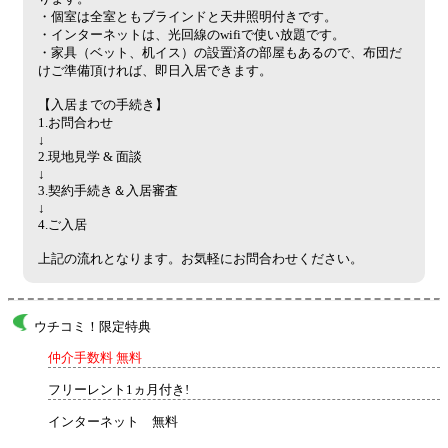
・個室は全室ともブラインドと天井照明付きです。
・インターネットは、光回線のwifiで使い放題です。
・家具（ベット、机イス）の設置済の部屋もあるので、布団だ
けご準備頂ければ、即日入居できます。
【入居までの手続き】
1.お問合わせ
↓
2.現地見学 & 面談
↓
3.契約手続き＆入居審査
↓
4.ご入居
上記の流れとなります。お気軽にお問合わせください。
ウチコミ！限定特典
仲介手数料 無料
フリーレント1ヵ月付き!
インターネット 無料