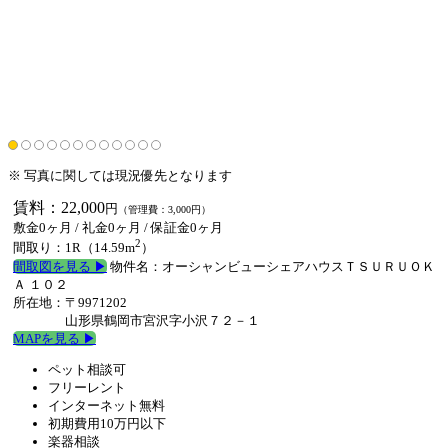
※ 写真に関しては現況優先となります
賃料：22,000
円
（管理費：3,000円）
敷金0ヶ月
/
礼金0ヶ月
/
保証金0ヶ月
2
間取り：1R（14.59m
）
間取図を見る ▶︎
物件名：オーシャンビューシェアハウスＴＳＵＲＵＯＫ
Ａ １０２
所在地：〒9971202
山形県鶴岡市宮沢字小沢７２－１
MAPを見る ▶︎
ペット相談可
フリーレント
インターネット無料
初期費用10万円以下
楽器相談