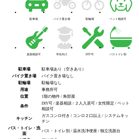
駐車場
バイク置き場
駐輪場
ペット相談可
楽器相談可
学生向け
DIY可
バストイレ別
駐車場
駐車場あり（空きあり）
バイク置き場
バイク置き場なし
駐輪場
駐輪場なし
用途
事務所可
位置
1階の物件 / 角部屋
DIY可 / 楽器相談 / ２人入居可 / 女性限定 / ペット
条件
相談可
ガスコンロ付き / コンロ２口以上 / システムキッ
キッチン
チン
バス・トイレ・洗
バス・トイレ別 / 温水洗浄便座 / 独立洗面台
面