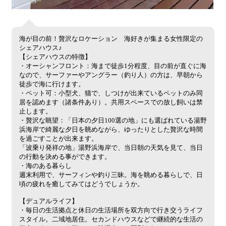
海が目の前！贅沢なロケーション 海好きが集まる女性限定の
シェアハウス♪
【シェアハウスの特徴】
・オーシャンフロント：海まで徒歩1分程度、目の前が直ぐに海
なので、サーファーやアングラー（釣り人）の方は、早朝から
徒歩で海に行けます。
・ペット可：小型犬、猫で、しつけが出来ているペットのみ同
居を認めます（諸条件あり）。共用スペースでの放し飼いは禁
止します。
・贅沢な眺望：「日本の夕日100選の地」にも選ばれている湯野
浜海岸で綺麗な夕日を眺めながら、ゆったりとした贅沢な時間
を過ごすことが出来ます。
​「波乗り発祥の地」湯野浜海岸で、当日朝の天気を見て、当日
の行動を決める事ができます。
・海のある暮らし
週末利用で、サーフィンや釣り三昧。海を眺める暮らしで、日
頃の疲れを癒してみてはどうでしょうか。
【デュアルライフ】
・毎日の生活拠点と休日の生活場所を双方向で行き交うライフ
スタイル。二域地居住。セカンドハウスなどで継続的な生活の