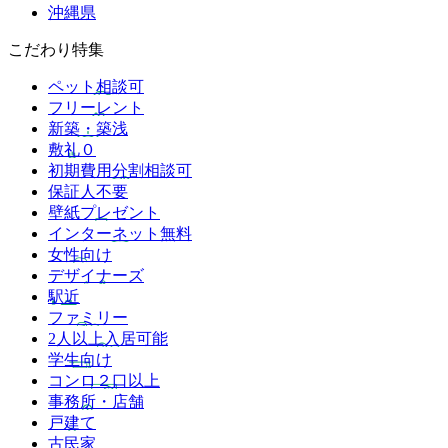
沖縄県
こだわり特集
ペット相談可
フリーレント
新築・築浅
敷礼０
初期費用分割相談可
保証人不要
壁紙プレゼント
インターネット無料
女性向け
デザイナーズ
駅近
ファミリー
2人以上入居可能
学生向け
コンロ２口以上
事務所・店舗
戸建て
古民家