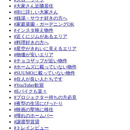
#大家さん近隣居住
#街に詳しい大家さん
#銭湯・サウナ好きの方へ
#家庭菜園・ガーデニングOK
#インスタ映え物件
#近くにジムがあるエリア
#料理好きの方へ
#星空がきれいに見えるエリア
#物価が安いエリア
#チョコザップが近い物件
#ホームズに載っていない物件
#SUUMOに載っていない物件
#住人が良い人たちです
#YouTuber歓迎
#Eバイクも楽々
#プロジェクター持ちの方必見
#夜型の生活にぴったり
#映画の聖地に移住
#憧れのホームバー
#譲渡型賃貸
#トレインビュー