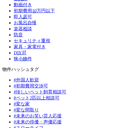
動画付き
初期費用10万円以下
即入居可
お風呂自慢
楽器相談
防音
セキュリティ重視
家具・家電付き
DIY可
狭小物件
物件ハッシュタグ
#外国人歓迎
#初期費用交渉可
#珍しいペット飼育相談可
#ペット2匹以上相談可
#変な家
#変な間取り
#未来のお笑い芸人応援
#未来の俳優・声優応援
#スローライフ