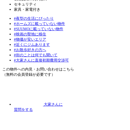
セキュリティ
家具・家電付き
#夜型の生活にぴったり
#ホームズに載っていない物件
#SUUMOに載っていない物件
#映画の聖地に移住
#物価が安いエリア
#近くにジムあります
#お散歩好きの方へ
#街のことは何でも聞いて
#大家さんに直接初期費用交渉可
この物件への内見・お問い合わせはこちら
（無料の会員登録が必要です）
大家さんに
質問
をする