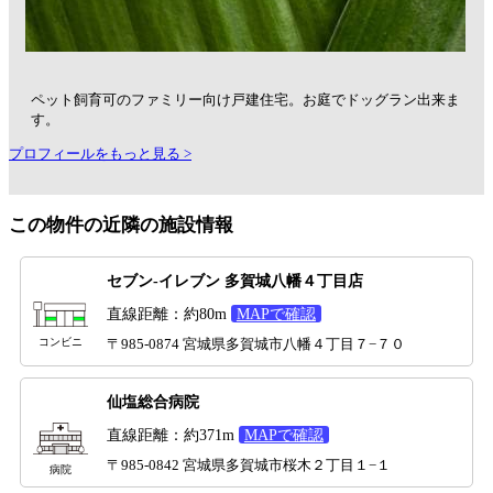
ペット飼育可のファミリー向け戸建住宅。お庭でドッグラン出来ま
す。
プロフィールをもっと見る >
この物件の近隣の施設情報
セブン-イレブン 多賀城八幡４丁目店
直線距離：約80m
MAPで確認
コンビニ
〒985-0874 宮城県多賀城市八幡４丁目７−７０
仙塩総合病院
直線距離：約371m
MAPで確認
〒985-0842 宮城県多賀城市桜木２丁目１−１
病院