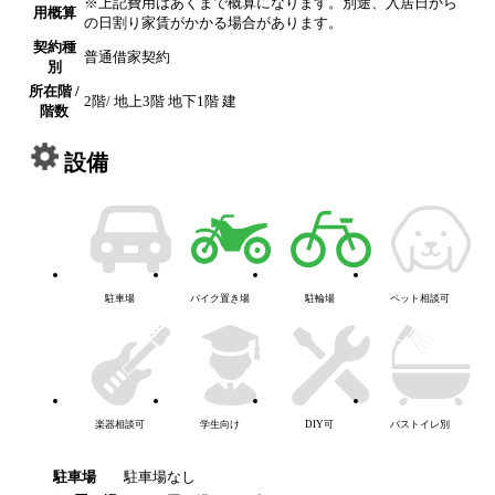
※上記費用はあくまで概算になります。別途、入居日から
用概算
の日割り家賃がかかる場合があります。
契約種
普通借家契約
別
所在階 /
2階/ 地上3階 地下1階 建
階数
設備
駐車場
バイク置き場
駐輪場
ペット相談可
楽器相談可
学生向け
DIY可
バストイレ別
駐車場
駐車場なし