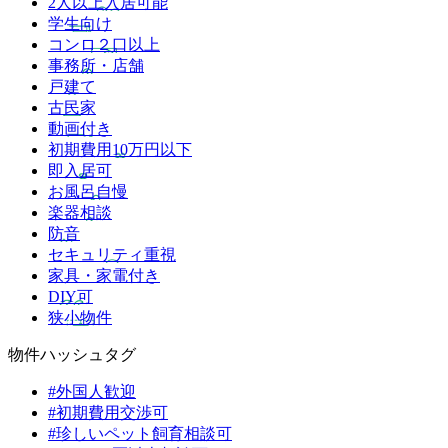
2人以上入居可能
学生向け
コンロ２口以上
事務所・店舗
戸建て
古民家
動画付き
初期費用10万円以下
即入居可
お風呂自慢
楽器相談
防音
セキュリティ重視
家具・家電付き
DIY可
狭小物件
物件ハッシュタグ
#外国人歓迎
#初期費用交渉可
#珍しいペット飼育相談可