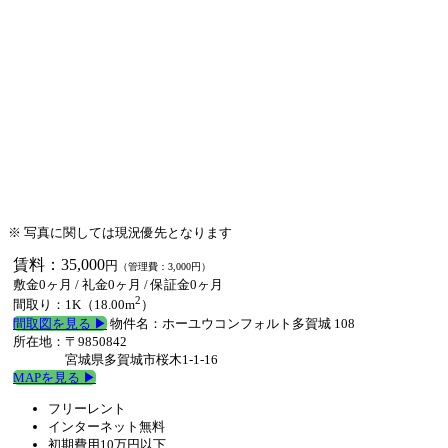
※ 写真に関しては現況優先となります
賃料：35,000
円
（管理費：3,000円）
敷金0ヶ月
/
礼金0ヶ月
/
保証金0ヶ月
2
間取り：1K（18.00m
）
間取図を見る ▶︎
物件名：ホーユウコンフォルト多賀城 108
所在地：〒9850842
宮城県多賀城市桜木1-1-16
MAPを見る ▶︎
フリーレント
インターネット無料
初期費用10万円以下