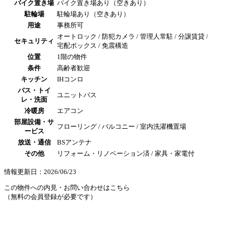
バイク置き場
バイク置き場あり（空きあり）
駐輪場
駐輪場あり（空きあり）
用途
事務所可
オートロック / 防犯カメラ / 管理人常駐 / 分譲賃貸 /
セキュリティ
宅配ボックス / 免震構造
位置
1階の物件
条件
高齢者歓迎
キッチン
IHコンロ
バス・トイ
ユニットバス
レ・洗面
冷暖房
エアコン
部屋設備・サ
フローリング / バルコニー / 室内洗濯機置場
ービス
放送・通信
BSアンテナ
その他
リフォーム・リノベーション済 / 家具・家電付
情報更新日：2026/06/23
この物件への内見・お問い合わせはこちら
（無料の会員登録が必要です）