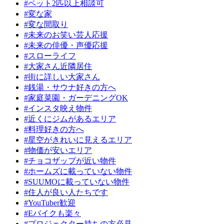
#ペット2匹以上相談可
#変な家
#変な間取り
#未来のお笑い芸人応援
#未来の俳優・声優応援
#スローライフ
#大家さん近隣居住
#街に詳しい大家さん
#銭湯・サウナ好きの方へ
#家庭菜園・ガーデニングOK
#インスタ映え物件
#近くにジムがあるエリア
#料理好きの方へ
#星空がきれいに見えるエリア
#物価が安いエリア
#チョコザップが近い物件
#ホームズに載っていない物件
#SUUMOに載っていない物件
#住人が良い人たちです
#YouTuber歓迎
#Eバイクも楽々
#プロジェクター持ちの方必見