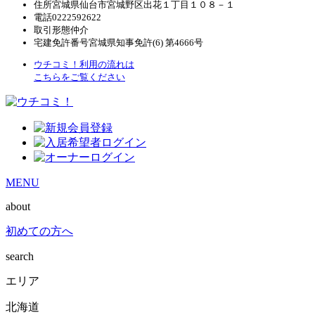
住所
宮城県仙台市宮城野区出花１丁目１０８－１
電話
0222592622
取引形態
仲介
宅建免許番号
宮城県知事免許(6) 第4666号
ウチコミ！利用の流れは
こちらをご覧ください
MENU
about
初めての方へ
search
エリア
北海道