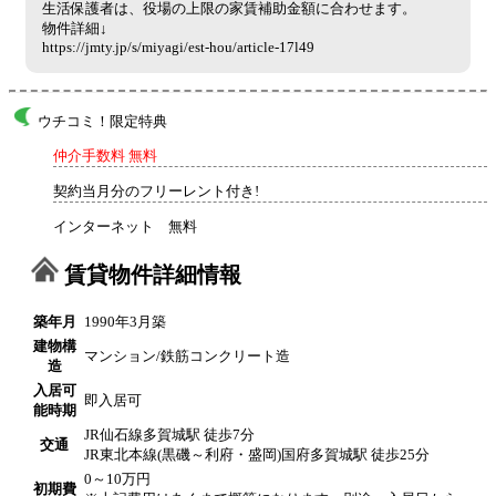
生活保護者は、役場の上限の家賃補助金額に合わせます。
物件詳細↓
https://jmty.jp/s/miyagi/est-hou/article-17l49
ウチコミ！限定特典
仲介手数料 無料
契約当月分のフリーレント付き!
インターネット 無料
賃貸物件詳細情報
築年月
1990年3月築
建物構
マンション/鉄筋コンクリート造
造
入居可
即入居可
能時期
JR仙石線多賀城駅 徒歩7分
交通
JR東北本線(黒磯～利府・盛岡)国府多賀城駅 徒歩25分
0～10万円
初期費