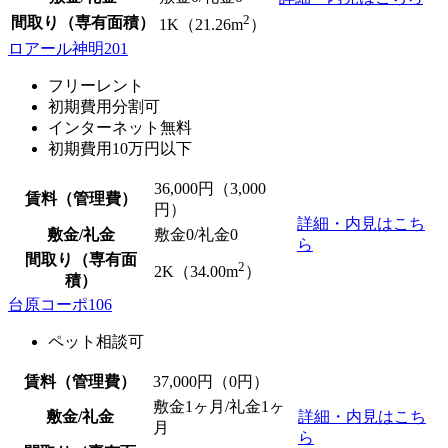
2
間取り（専有面積）
1K（21.26m
）
ロアール神明201
フリーレント
初期費用分割可
インターネット無料
初期費用10万円以下
36,000
円（3,000
賃料（管理費）
円）
詳細・内見はこち
敷金/礼金
敷金0
/
礼金0
ら
間取り（専有面
2
2K（34.00m
）
積）
台原コーポ106
ペット相談可
賃料（管理費）
37,000
円（0円）
敷金1ヶ月/礼金1ヶ
敷金/礼金
詳細・内見はこち
月
ら