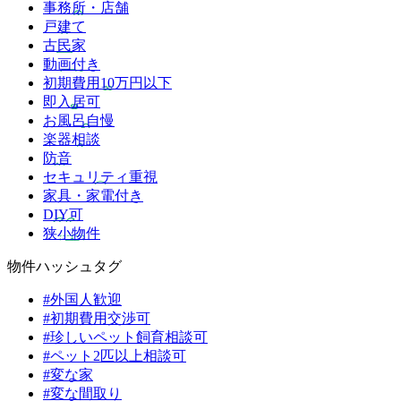
事務所・店舗
戸建て
古民家
動画付き
初期費用10万円以下
即入居可
お風呂自慢
楽器相談
防音
セキュリティ重視
家具・家電付き
DIY可
狭小物件
物件ハッシュタグ
#外国人歓迎
#初期費用交渉可
#珍しいペット飼育相談可
#ペット2匹以上相談可
#変な家
#変な間取り