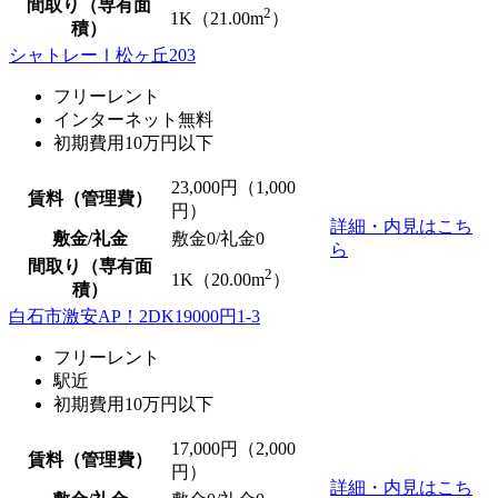
間取り（専有面
2
1K（21.00m
）
積）
シャトレーⅠ松ヶ丘203
フリーレント
インターネット無料
初期費用10万円以下
23,000
円（1,000
賃料（管理費）
円）
詳細・内見はこち
敷金/礼金
敷金0
/
礼金0
ら
間取り（専有面
2
1K（20.00m
）
積）
白石市激安AP！2DK19000円1-3
フリーレント
駅近
初期費用10万円以下
17,000
円（2,000
賃料（管理費）
円）
詳細・内見はこち