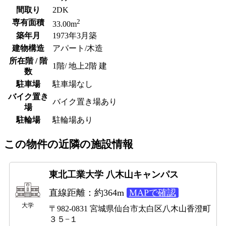
間取り
2DK
2
専有面積
33.00m
築年月
1973年3月築
建物構造
アパート/木造
所在階 / 階
1階/ 地上2階 建
数
駐車場
駐車場なし
バイク置き
バイク置き場あり
場
駐輪場
駐輪場あり
この物件の近隣の施設情報
東北工業大学 八木山キャンパス
直線距離：約364m
MAPで確認
大学
〒982-0831 宮城県仙台市太白区八木山香澄町
３５−１