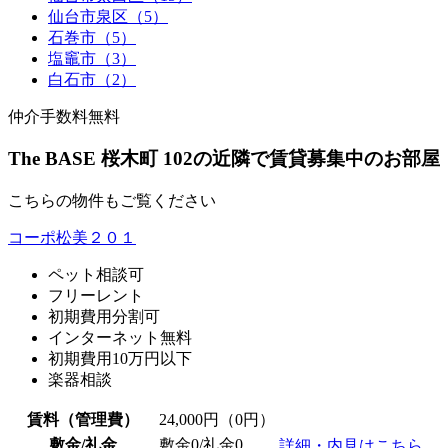
仙台市泉区（5）
石巻市（5）
塩竈市（3）
白石市（2）
仲介手数料無料
The BASE 桜木町 102の近隣で賃貸募集中のお部屋
こちらの物件もご覧ください
コーポ松美２０１
ペット相談可
フリーレント
初期費用分割可
インターネット無料
初期費用10万円以下
楽器相談
賃料（管理費）
24,000
円（0円）
敷金/礼金
敷金0
/
礼金0
詳細・内見はこちら