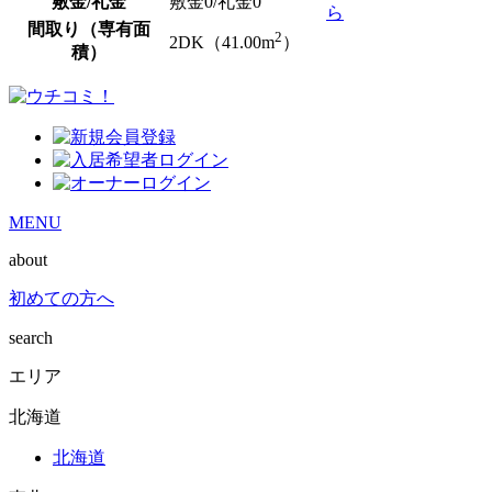
敷金/礼金
敷金0
/
礼金0
ら
間取り（専有面
2
2DK（41.00m
）
積）
MENU
about
初めての方へ
search
エリア
北海道
北海道