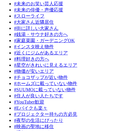
#未来のお笑い芸人応援
#未来の俳優・声優応援
#スローライフ
#大家さん近隣居住
#街に詳しい大家さん
#銭湯・サウナ好きの方へ
#家庭菜園・ガーデニングOK
#インスタ映え物件
#近くにジムがあるエリア
#料理好きの方へ
#星空がきれいに見えるエリア
#物価が安いエリア
#チョコザップが近い物件
#ホームズに載っていない物件
#SUUMOに載っていない物件
#住人が良い人たちです
#YouTuber歓迎
#Eバイクも楽々
#プロジェクター持ちの方必見
#夜型の生活にぴったり
#映画の聖地に移住