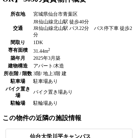
所在地
宮城県仙台市青葉区
JR仙山線北山駅 徒歩40分
交通
JR仙山線北山駅 バス22分 バス停下車 徒歩2
分
間取り
1DK
2
専有面積
31.44m
築年月
2025年3月築
建物構造
アパート/木造
所在階 / 階数
3階/ 地上3階 建
駐車場
駐車場あり
バイク置き
バイク置き場あり
場
駐輪場
駐輪場あり
この物件の近隣の施設情報
仙台大学川平キャンパス