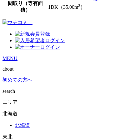
間取り（専有面
2
1DK（35.00m
）
積）
MENU
about
初めての方へ
search
エリア
北海道
北海道
東北