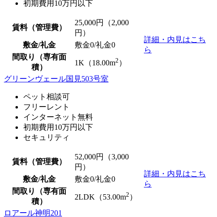
初期費用10万円以下
25,000
円（2,000
賃料（管理費）
円）
詳細・内見はこち
敷金/礼金
敷金0
/
礼金0
ら
間取り（専有面
2
1K（18.00m
）
積）
グリーンヴェール国見503号室
ペット相談可
フリーレント
インターネット無料
初期費用10万円以下
セキュリティ
52,000
円（3,000
賃料（管理費）
円）
詳細・内見はこち
敷金/礼金
敷金0
/
礼金0
ら
間取り（専有面
2
2LDK（53.00m
）
積）
ロアール神明201