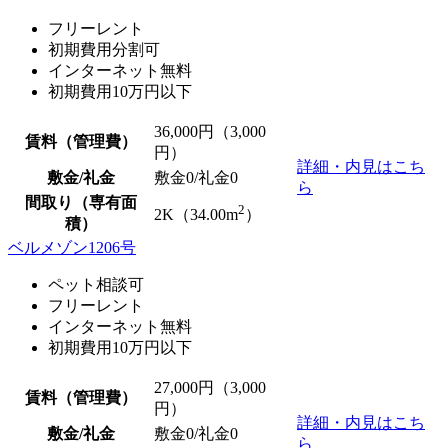
フリーレント
初期費用分割可
インターネット無料
初期費用10万円以下
36,000
円（3,000
賃料（管理費）
円）
詳細・内見はこち
敷金/礼金
敷金0
/
礼金0
ら
間取り（専有面
2
2K（34.00m
）
積）
ベルメゾン1206号
ペット相談可
フリーレント
インターネット無料
初期費用10万円以下
27,000
円（3,000
賃料（管理費）
円）
詳細・内見はこち
敷金/礼金
敷金0
/
礼金0
ら