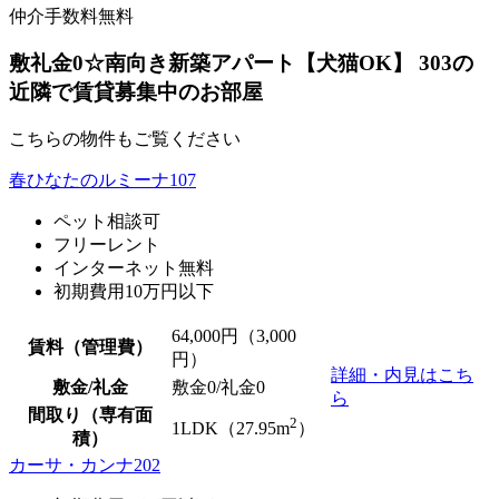
仲介手数料無料
敷礼金0☆南向き新築アパート【犬猫OK】 303の
近隣で賃貸募集中のお部屋
こちらの物件もご覧ください
春ひなたのルミーナ107
ペット相談可
フリーレント
インターネット無料
初期費用10万円以下
64,000
円（3,000
賃料（管理費）
円）
詳細・内見はこち
敷金/礼金
敷金0
/
礼金0
ら
間取り（専有面
2
1LDK（27.95m
）
積）
カーサ・カンナ202