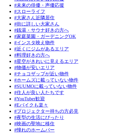
#未来の俳優・声優応援
#スローライフ
#大家さん近隣居住
#街に詳しい大家さん
#銭湯・サウナ好きの方へ
#家庭菜園・ガーデニングOK
#インスタ映え物件
#近くにジムがあるエリア
#料理好きの方へ
#星空がきれいに見えるエリア
#物価が安いエリア
#チョコザップが近い物件
#ホームズに載っていない物件
#SUUMOに載っていない物件
#住人が良い人たちです
#YouTuber歓迎
#Eバイクも楽々
#プロジェクター持ちの方必見
#夜型の生活にぴったり
#映画の聖地に移住
#憧れのホームバー