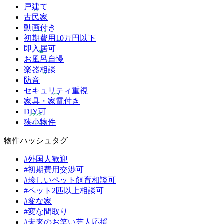
戸建て
古民家
動画付き
初期費用10万円以下
即入居可
お風呂自慢
楽器相談
防音
セキュリティ重視
家具・家電付き
DIY可
狭小物件
物件ハッシュタグ
#外国人歓迎
#初期費用交渉可
#珍しいペット飼育相談可
#ペット2匹以上相談可
#変な家
#変な間取り
#未来のお笑い芸人応援