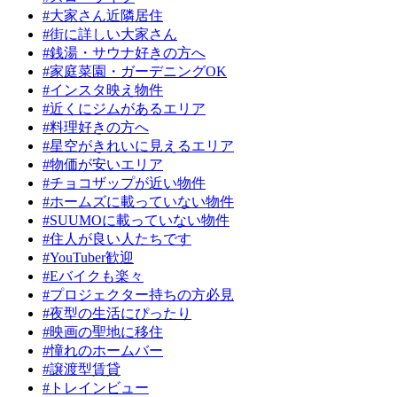
#大家さん近隣居住
#街に詳しい大家さん
#銭湯・サウナ好きの方へ
#家庭菜園・ガーデニングOK
#インスタ映え物件
#近くにジムがあるエリア
#料理好きの方へ
#星空がきれいに見えるエリア
#物価が安いエリア
#チョコザップが近い物件
#ホームズに載っていない物件
#SUUMOに載っていない物件
#住人が良い人たちです
#YouTuber歓迎
#Eバイクも楽々
#プロジェクター持ちの方必見
#夜型の生活にぴったり
#映画の聖地に移住
#憧れのホームバー
#譲渡型賃貸
#トレインビュー