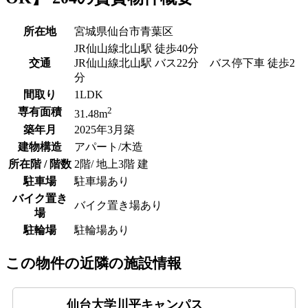
所在地
宮城県仙台市青葉区
JR仙山線北山駅 徒歩40分
交通
JR仙山線北山駅 バス22分 バス停下車 徒歩2
分
間取り
1LDK
2
専有面積
31.48m
築年月
2025年3月築
建物構造
アパート/木造
所在階 / 階数
2階/ 地上3階 建
駐車場
駐車場あり
バイク置き
バイク置き場あり
場
駐輪場
駐輪場あり
この物件の近隣の施設情報
仙台大学川平キャンパス