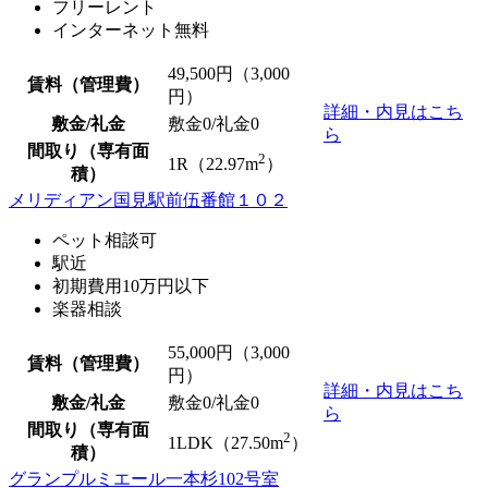
フリーレント
インターネット無料
49,500
円（3,000
賃料（管理費）
円）
詳細・内見はこち
敷金/礼金
敷金0
/
礼金0
ら
間取り（専有面
2
1R（22.97m
）
積）
メリディアン国見駅前伍番館１０２
ペット相談可
駅近
初期費用10万円以下
楽器相談
55,000
円（3,000
賃料（管理費）
円）
詳細・内見はこち
敷金/礼金
敷金0
/
礼金0
ら
間取り（専有面
2
1LDK（27.50m
）
積）
グランプルミエール一本杉102号室