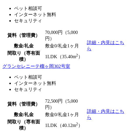
ペット相談可
インターネット無料
セキュリティ
70,000
円（5,000
賃料（管理費）
円）
詳細・内見はこち
敷金/礼金
敷金0
/礼金1ヶ月
ら
間取り（専有面
2
1LDK（35.40m
）
積）
グランセレニーテ榴ヶ岡302号室
ペット相談可
インターネット無料
セキュリティ
72,500
円（5,000
賃料（管理費）
円）
詳細・内見はこち
敷金/礼金
敷金0
/礼金1ヶ月
ら
間取り（専有面
2
1LDK（40.12m
）
積）