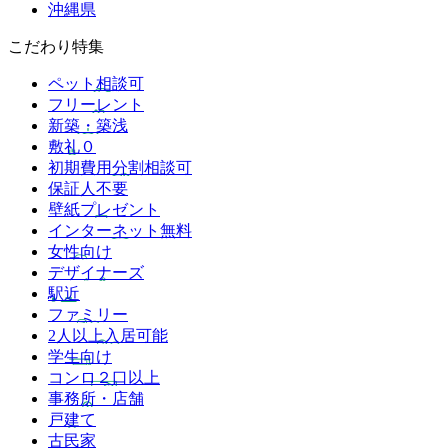
沖縄県
こだわり特集
ペット相談可
フリーレント
新築・築浅
敷礼０
初期費用分割相談可
保証人不要
壁紙プレゼント
インターネット無料
女性向け
デザイナーズ
駅近
ファミリー
2人以上入居可能
学生向け
コンロ２口以上
事務所・店舗
戸建て
古民家