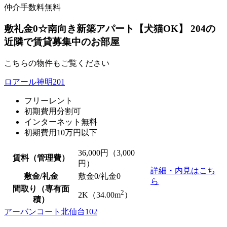
仲介手数料無料
敷礼金0☆南向き新築アパート【犬猫OK】 204の
近隣で賃貸募集中のお部屋
こちらの物件もご覧ください
ロアール神明201
フリーレント
初期費用分割可
インターネット無料
初期費用10万円以下
36,000
円（3,000
賃料（管理費）
円）
詳細・内見はこち
敷金/礼金
敷金0
/
礼金0
ら
間取り（専有面
2
2K（34.00m
）
積）
アーバンコート北仙台102