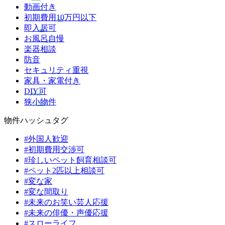
動画付き
初期費用10万円以下
即入居可
お風呂自慢
楽器相談
防音
セキュリティ重視
家具・家電付き
DIY可
狭小物件
物件ハッシュタグ
#外国人歓迎
#初期費用交渉可
#珍しいペット飼育相談可
#ペット2匹以上相談可
#変な家
#変な間取り
#未来のお笑い芸人応援
#未来の俳優・声優応援
#スローライフ