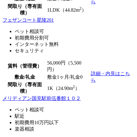
ら
間取り（専有面
2
1LDK（44.82m
）
積）
フェザンコート星陵201
ペット相談可
初期費用分割可
インターネット無料
セキュリティ
56,000
円（5,500
賃料（管理費）
円）
詳細・内見はこち
敷金/礼金
敷金1ヶ月/
礼金0
ら
間取り（専有面
2
1K（24.90m
）
積）
メリディアン国見駅前伍番館１０２
ペット相談可
駅近
初期費用10万円以下
楽器相談