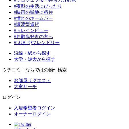
#プロジェクター持ちの方必見
#夜型の生活にぴったり
#映画の聖地に移住
#憧れのホームバー
#譲渡型賃貸
#トレインビュー
#お散歩好きの方へ
#LGBTQフレンドリー
沿線・駅から探す
大学・短大から探す
ウチコミ！ならではの物件検索
お部屋リクエスト
大家サーチ
ログイン
入居希望者ログイン
オーナーログイン