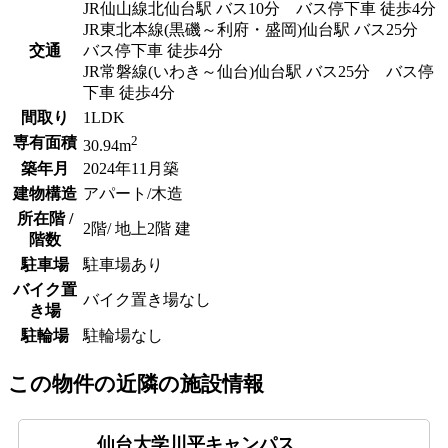
JR仙山線北仙台駅 バス10分 バス停下車 徒歩4分
JR東北本線(黒磯～利府・盛岡)仙台駅 バス25分
交通
バス停下車 徒歩4分
JR常磐線(いわき～仙台)仙台駅 バス25分 バス停
下車 徒歩4分
間取り
1LDK
2
専有面積
30.94m
築年月
2024年11月築
建物構造
アパート/木造
所在階 /
2階/ 地上2階 建
階数
駐車場
駐車場あり
バイク置
バイク置き場なし
き場
駐輪場
駐輪場なし
この物件の近隣の施設情報
仙台大学川平キャンパス