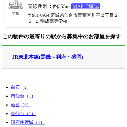
直線距離：約355m
MAPで確認
学校
〒981-0954 宮城県仙台市青葉区川平２丁目２
６−１ 明成高等学校
この物件の最寄りの駅から募集中のお部屋を探す
JR東北本線(黒磯～利府・盛岡)
白石（2）
南仙台（1）
仙台（9）
東仙台（1）
国府多賀城（1）