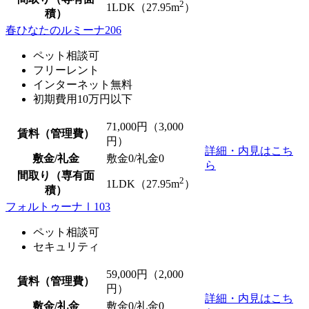
2
1LDK（27.95m
）
積）
春ひなたのルミーナ206
ペット相談可
フリーレント
インターネット無料
初期費用10万円以下
71,000
円（3,000
賃料（管理費）
円）
詳細・内見はこち
敷金/礼金
敷金0
/
礼金0
ら
間取り（専有面
2
1LDK（27.95m
）
積）
フォルトゥーナⅠ103
ペット相談可
セキュリティ
59,000
円（2,000
賃料（管理費）
円）
詳細・内見はこち
敷金/礼金
敷金0
/
礼金0