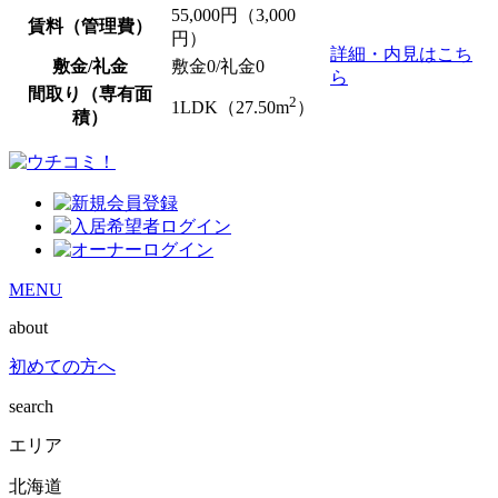
55,000
円（3,000
賃料（管理費）
円）
詳細・内見はこち
敷金/礼金
敷金0
/
礼金0
ら
間取り（専有面
2
1LDK（27.50m
）
積）
MENU
about
初めての方へ
search
エリア
北海道