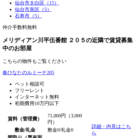
仙台市太白区（15）
仙台市泉区（5）
石巻市（5）
仲介手数料無料
メリディアン川平伍番館 ２０５の近隣で賃貸募集
中のお部屋
こちらの物件もご覧ください
春ひなたのルミーナ205
ペット相談可
フリーレント
インターネット無料
初期費用10万円以下
71,000
円（3,000
賃料（管理費）
円）
詳細・内見はこち
敷金/礼金
敷金0
/
礼金0
ら
間取り（専有面