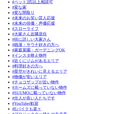
#ペット2匹以上相談可
#変な家
#変な間取り
#未来のお笑い芸人応援
#未来の俳優・声優応援
#スローライフ
#大家さん近隣居住
#街に詳しい大家さん
#銭湯・サウナ好きの方へ
#家庭菜園・ガーデニングOK
#インスタ映え物件
#近くにジムがあるエリア
#料理好きの方へ
#星空がきれいに見えるエリア
#物価が安いエリア
#チョコザップが近い物件
#ホームズに載っていない物件
#SUUMOに載っていない物件
#住人が良い人たちです
#YouTuber歓迎
#Eバイクも楽々