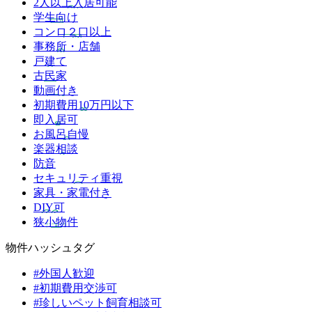
2人以上入居可能
学生向け
コンロ２口以上
事務所・店舗
戸建て
古民家
動画付き
初期費用10万円以下
即入居可
お風呂自慢
楽器相談
防音
セキュリティ重視
家具・家電付き
DIY可
狭小物件
物件ハッシュタグ
#外国人歓迎
#初期費用交渉可
#珍しいペット飼育相談可