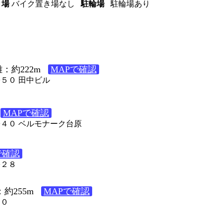
き場
バイク置き場なし
駐輪場
駐輪場あり
：約222m
MAPで確認
−５０ 田中ビル
MAPで確認
９−４０ ベルモナーク台原
で確認
−２８
約255m
MAPで確認
１０