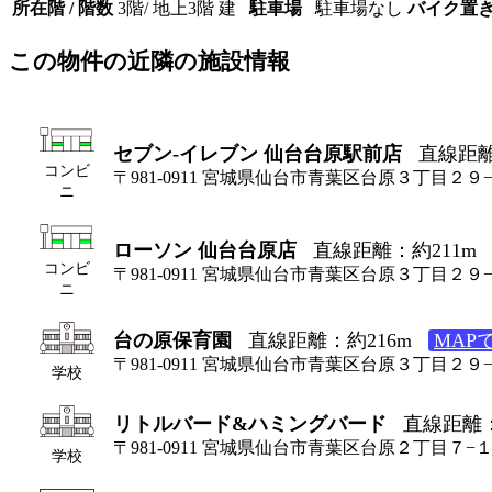
所在階 / 階数
3階/ 地上3階 建
駐車場
駐車場なし
バイク置
この物件の近隣の施設情報
セブン-イレブン 仙台台原駅前店
直線距離
コンビ
〒981-0911 宮城県仙台市青葉区台原３丁目２９
ニ
ローソン 仙台台原店
直線距離：約211m
コンビ
〒981-0911 宮城県仙台市青葉区台原３丁目２
ニ
台の原保育園
直線距離：約216m
MAP
〒981-0911 宮城県仙台市青葉区台原３丁目２９
学校
リトルバード&ハミングバード
直線距離：
〒981-0911 宮城県仙台市青葉区台原２丁目７−
学校