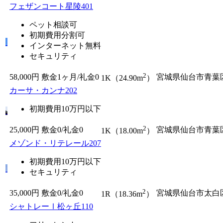
フェザンコート星陵401
ペット相談可
初期費用分割可
インターネット無料
セキュリティ
2
58,000円
敷金1ヶ月/
礼金0
宮城県仙台市青葉
1K（24.90m
）
カーサ・カンナ202
初期費用10万円以下
2
25,000円
敷金0
/
礼金0
宮城県仙台市青葉
1K（18.00m
）
メゾンド・リテレール207
初期費用10万円以下
セキュリティ
2
35,000円
敷金0
/
礼金0
宮城県仙台市太白
1R（18.36m
）
シャトレーⅠ松ヶ丘110