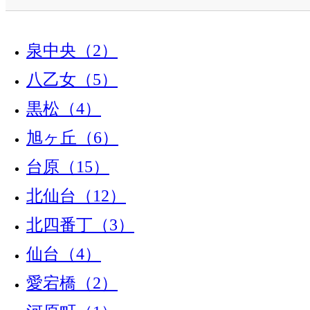
泉中央（2）
八乙女（5）
黒松（4）
旭ヶ丘（6）
台原（15）
北仙台（12）
北四番丁（3）
仙台（4）
愛宕橋（2）