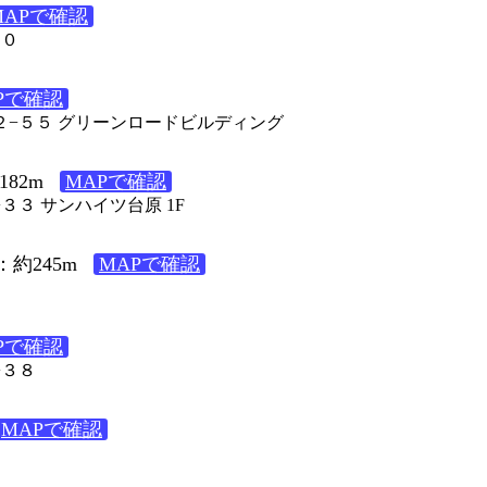
MAPで確認
３０
Pで確認
４２−５５ グリーンロードビルディング
82m
MAPで確認
−３３ サンハイツ台原 1F
約245m
MAPで確認
８
Pで確認
−３８
MAPで確認