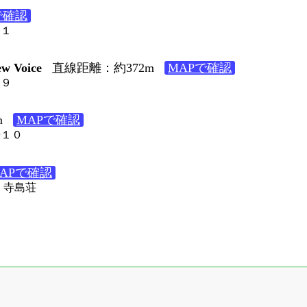
で確認
２１
 Voice
直線距離：約372m
MAPで確認
１９
m
MAPで確認
−１０
APで確認
５ 寺島荘