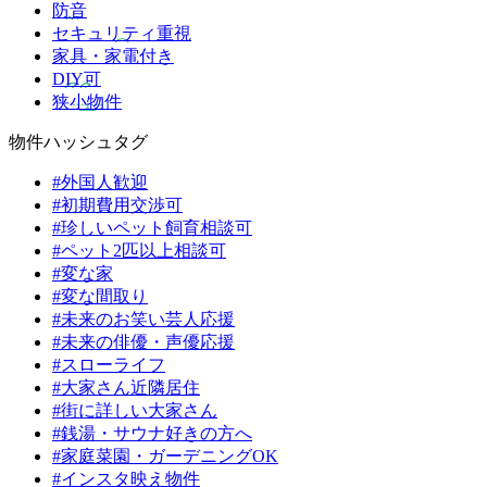
防音
セキュリティ重視
家具・家電付き
DIY可
狭小物件
物件ハッシュタグ
#外国人歓迎
#初期費用交渉可
#珍しいペット飼育相談可
#ペット2匹以上相談可
#変な家
#変な間取り
#未来のお笑い芸人応援
#未来の俳優・声優応援
#スローライフ
#大家さん近隣居住
#街に詳しい大家さん
#銭湯・サウナ好きの方へ
#家庭菜園・ガーデニングOK
#インスタ映え物件