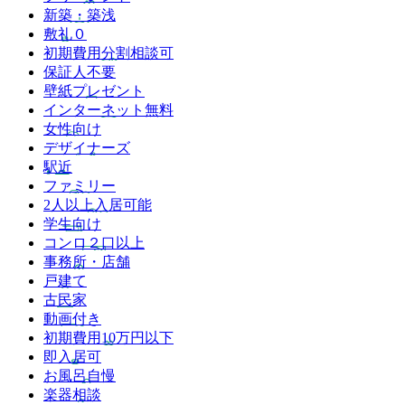
新築・築浅
敷礼０
初期費用分割相談可
保証人不要
壁紙プレゼント
インターネット無料
女性向け
デザイナーズ
駅近
ファミリー
2人以上入居可能
学生向け
コンロ２口以上
事務所・店舗
戸建て
古民家
動画付き
初期費用10万円以下
即入居可
お風呂自慢
楽器相談