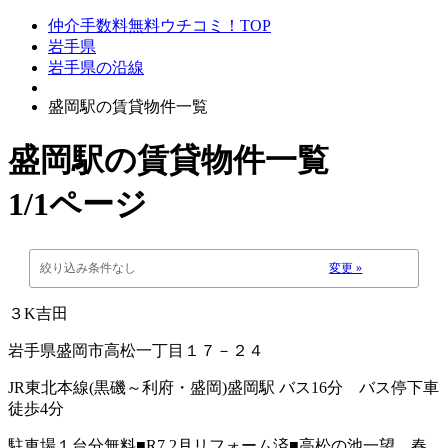
仲介手数料無料ウチコミ！TOP
岩手県
岩手県の沿線
盛岡駅の賃貸物件一覧
盛岡駅
の賃貸物件一覧
1/1ページ
絞り込み条件なし
変更 »
３K吉田
岩手県盛岡市高松一丁目１７－２４
JR東北本線(黒磯～利府・盛岡)盛岡駅 バス16分 バス停下車
徒歩4分
駐車場１台分無料■R7.2月リフォーム済■高松の池一望。春