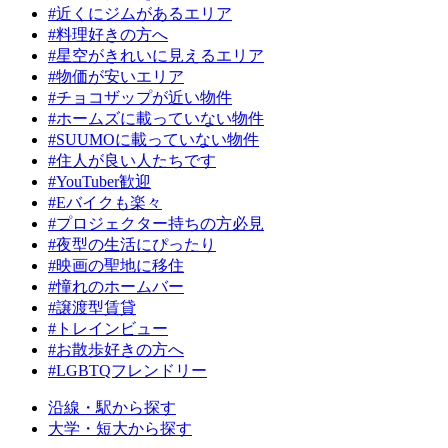
#近くにジムがあるエリア
#料理好きの方へ
#星空がきれいに見えるエリア
#物価が安いエリア
#チョコザップが近い物件
#ホームズに載っていない物件
#SUUMOに載っていない物件
#住人が良い人たちです
#YouTuber歓迎
#Eバイクも楽々
#プロジェクター持ちの方必見
#夜型の生活にぴったり
#映画の聖地に移住
#憧れのホームバー
#譲渡型賃貸
#トレインビュー
#お散歩好きの方へ
#LGBTQフレンドリー
沿線・駅から探す
大学・短大から探す