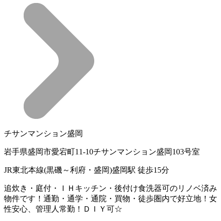
チサンマンション盛岡
岩手県盛岡市愛宕町11-10チサンマンション盛岡103号室
JR東北本線(黒磯～利府・盛岡)盛岡駅 徒歩15分
追炊き・庭付・ＩＨキッチン・後付け食洗器可のリノベ済み
物件です！通勤・通学・通院・買物・徒歩圏内で好立地！女
性安心、管理人常勤！ＤＩＹ可☆