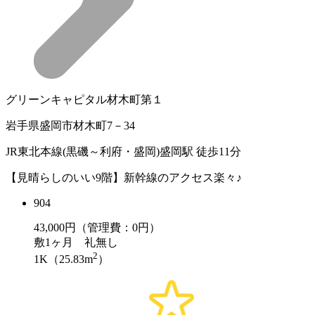
グリーンキャピタル材木町第１
岩手県盛岡市材木町7－34
JR東北本線(黒磯～利府・盛岡)盛岡駅 徒歩11分
【見晴らしのいい9階】新幹線のアクセス楽々♪
904
43,000
円（管理費：0円）
敷
1ヶ月
礼
無し
2
1K（25.83m
）