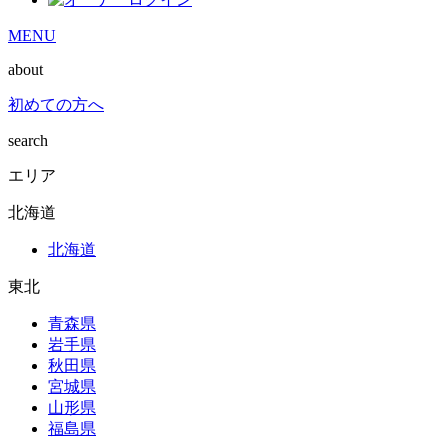
MENU
about
初めての方へ
search
エリア
北海道
北海道
東北
青森県
岩手県
秋田県
宮城県
山形県
福島県