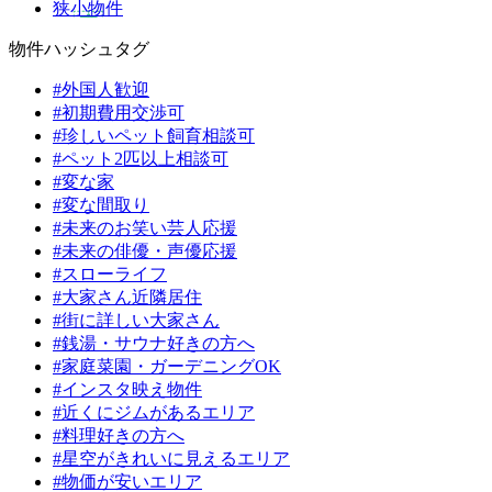
狭小物件
物件ハッシュタグ
#外国人歓迎
#初期費用交渉可
#珍しいペット飼育相談可
#ペット2匹以上相談可
#変な家
#変な間取り
#未来のお笑い芸人応援
#未来の俳優・声優応援
#スローライフ
#大家さん近隣居住
#街に詳しい大家さん
#銭湯・サウナ好きの方へ
#家庭菜園・ガーデニングOK
#インスタ映え物件
#近くにジムがあるエリア
#料理好きの方へ
#星空がきれいに見えるエリア
#物価が安いエリア