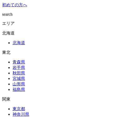
初めての方へ
search
エリア
北海道
北海道
東北
青森県
岩手県
秋田県
宮城県
山形県
福島県
関東
東京都
神奈川県