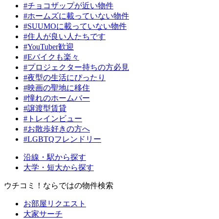
#チョコザップが近い物件
#ホームズに載っていない物件
#SUUMOに載っていない物件
#住人が良い人たちです
#YouTuber歓迎
#Eバイクも楽々
#プロジェクター持ちの方必見
#夜型の生活にぴったり
#映画の聖地に移住
#憧れのホームバー
#譲渡型賃貸
#トレインビュー
#お散歩好きの方へ
#LGBTQフレンドリー
沿線・駅から探す
大学・短大から探す
ウチコミ！ならではの物件検索
お部屋リクエスト
大家サーチ