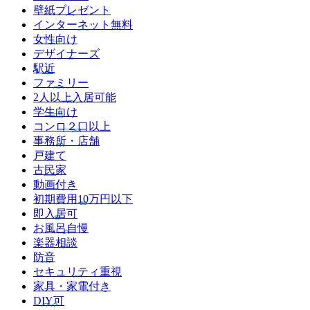
壁紙プレゼント
インターネット無料
女性向け
デザイナーズ
駅近
ファミリー
2人以上入居可能
学生向け
コンロ２口以上
事務所・店舗
戸建て
古民家
動画付き
初期費用10万円以下
即入居可
お風呂自慢
楽器相談
防音
セキュリティ重視
家具・家電付き
DIY可