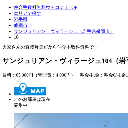
仲介手数料無料ウチコミ！TOP
エリアで探す
岩手県
盛岡市
サンジュリアン・ヴィラージュ（岩手県盛岡市）
104
大家さんの直接募集だから
仲介手数料無料
です
サンジュリアン・ヴィラージュ104（岩
賃料：
65,000
円（管理費：4,000円） 敷金/礼金：
敷金0
/礼金
このお部屋は現在
募集中