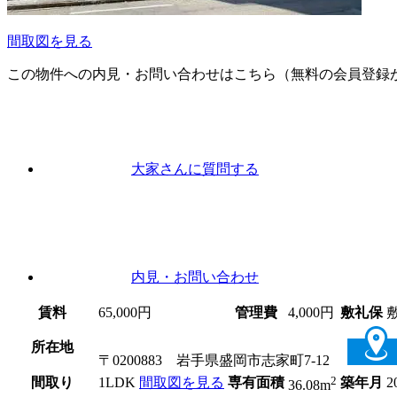
間取図を見る
この物件への内見・お問い合わせはこちら（無料の会員登録
大家さんに
質問
する
内見
・お問い合わせ
賃料
65,000円
管理費
4,000円
敷礼保
所在地
〒0200883
岩手県盛岡市志家町7-12
2
間取り
1LDK
間取図を見る
専有面積
築年月
2
36.08m