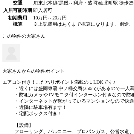
交通
JR東北本線(黒磯～利府・盛岡)仙北町駅 徒歩2
入居可能時期
即入居可
初期費用
10万円～20万円
概算
※上記費用はあくまで概算になります。別途、
この物件の大家さん
大家さんからの物件ポイント
エアコン付き！こだわりポイント満載の１LDKです♪
・近くには盛岡東署 中ノ橋交番(350m)があるので一
・防犯カメラやTVモニタ付インターホン付きなので防
・インターネットが繋がっているマンションなので快適
・近隣に駐車場有ます！
・宅配ボックス付き！
【設備】
フローリング、バルコニー、プロパンガス、公営水道、