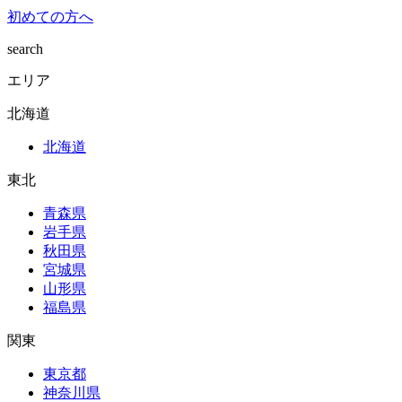
初めての方へ
search
エリア
北海道
北海道
東北
青森県
岩手県
秋田県
宮城県
山形県
福島県
関東
東京都
神奈川県