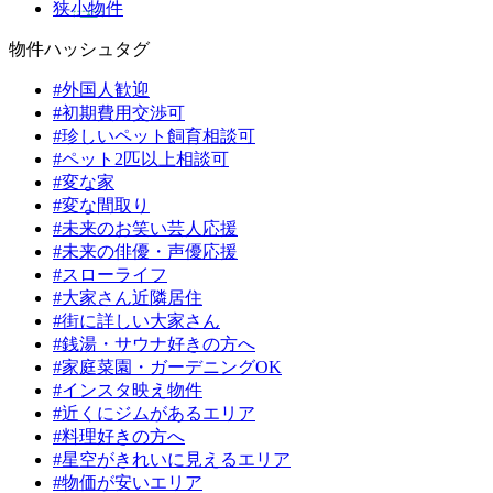
狭小物件
物件ハッシュタグ
#外国人歓迎
#初期費用交渉可
#珍しいペット飼育相談可
#ペット2匹以上相談可
#変な家
#変な間取り
#未来のお笑い芸人応援
#未来の俳優・声優応援
#スローライフ
#大家さん近隣居住
#街に詳しい大家さん
#銭湯・サウナ好きの方へ
#家庭菜園・ガーデニングOK
#インスタ映え物件
#近くにジムがあるエリア
#料理好きの方へ
#星空がきれいに見えるエリア
#物価が安いエリア