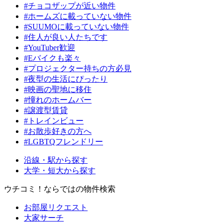
#チョコザップが近い物件
#ホームズに載っていない物件
#SUUMOに載っていない物件
#住人が良い人たちです
#YouTuber歓迎
#Eバイクも楽々
#プロジェクター持ちの方必見
#夜型の生活にぴったり
#映画の聖地に移住
#憧れのホームバー
#譲渡型賃貸
#トレインビュー
#お散歩好きの方へ
#LGBTQフレンドリー
沿線・駅から探す
大学・短大から探す
ウチコミ！ならではの物件検索
お部屋リクエスト
大家サーチ