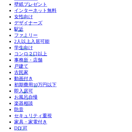
壁紙プレゼント
インターネット無料
女性向け
デザイナーズ
駅近
ファミリー
2人以上入居可能
学生向け
コンロ２口以上
事務所・店舗
戸建て
古民家
動画付き
初期費用10万円以下
即入居可
お風呂自慢
楽器相談
防音
セキュリティ重視
家具・家電付き
DIY可