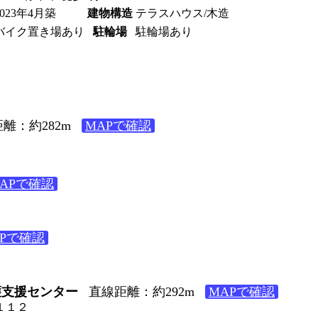
2023年4月築
建物構造
テラスハウス/木造
バイク置き場あり
駐輪場
駐輪場あり
離：約282m
MAPで確認
APで確認
APで確認
護支援センター
直線距離：約292m
MAPで確認
田１１２