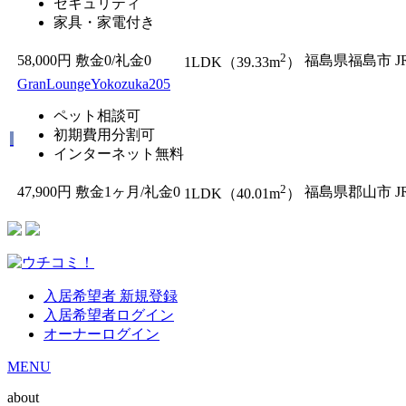
セキュリティ
家具・家電付き
2
58,000円
敷金0
/
礼金0
福島県福島市
1LDK（39.33m
）
GranLoungeYokozuka205
ペット相談可
初期費用分割可
インターネット無料
2
47,900円
敷金1ヶ月/
礼金0
福島県郡山市
1LDK（40.01m
）
入居希望者 新規登録
入居希望者ログイン
オーナーログイン
MENU
about