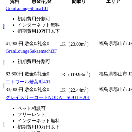
賃料
敷金/礼金
間取り
エリア
GranLoungeShima101
初期費用分割可
インターネット無料
初期費用10万円以下
2
41,900円
敷金0
/
礼金0
福島県郡山市
1K（23.00m
）
GranLoungeSakaemachi3F
初期費用分割可
2
63,600円
敷金0
/
礼金0
福島県郡山市
1R（119.98m
）
エトワール若葉町401
2
33,000円
敷金0
/
礼金0
福島県郡山市
1K（22.44m
）
グレイスリーコートNODA SOUTH201
ペット相談可
フリーレント
インターネット無料
初期費用10万円以下