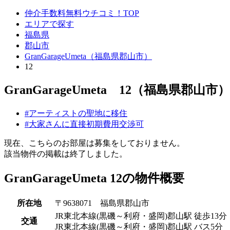
仲介手数料無料ウチコミ！TOP
エリアで探す
福島県
郡山市
GranGarageUmeta（福島県郡山市）
12
GranGarageUmeta 12（福島県郡山市）
#アーティストの聖地に移住
#大家さんに直接初期費用交渉可
現在、こちらのお部屋は募集をしておりません。
該当物件の掲載は終了しました。
GranGarageUmeta 12の物件概要
所在地
〒9638071 福島県郡山市
JR東北本線(黒磯～利府・盛岡)郡山駅 徒歩13分
交通
JR東北本線(黒磯～利府・盛岡)郡山駅 バス5分