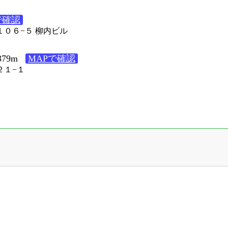
で確認
田１０６−５ 柳内ビル
79m
MAPで確認
２１−１