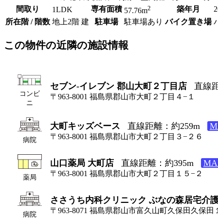
2
間取り
専有面積
築年月
1LDK
57.76m
所在階 / 階数
地上2階 建
駐車場
駐車場あり
バイク置き場
この物件の近隣の施設情報
セブン-イレブン 郡山大町２丁目店
直線距
コンビ
〒963-8001 福島県郡山市大町２丁目４−１
ニ
大町キッズベース
直線距離：約259m
M
〒963-8001 福島県郡山市大町２丁目３−２６
病院
山口薬局 大町店
直線距離：約395m
M
〒963-8001 福島県郡山市大町２丁目１５−２
薬局
ささうち内科クリニック ぶなの森居宅介
〒963-8071 福島県郡山市富久山町久保田久保
病院