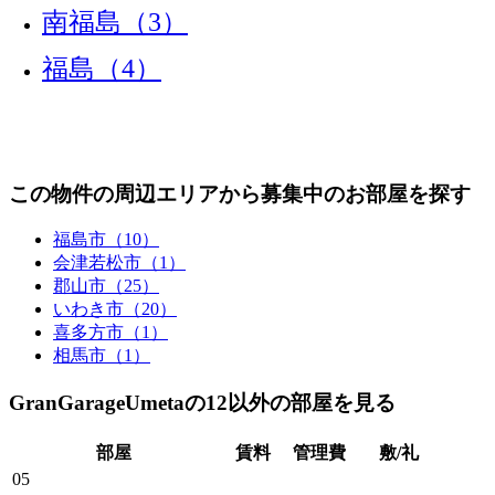
南福島（3）
福島（4）
この物件の周辺エリアから募集中のお部屋を探す
福島市（10）
会津若松市（1）
郡山市（25）
いわき市（20）
喜多方市（1）
相馬市（1）
GranGarageUmetaの12以外の部屋を見る
部屋
賃料
管理費
敷/礼
05