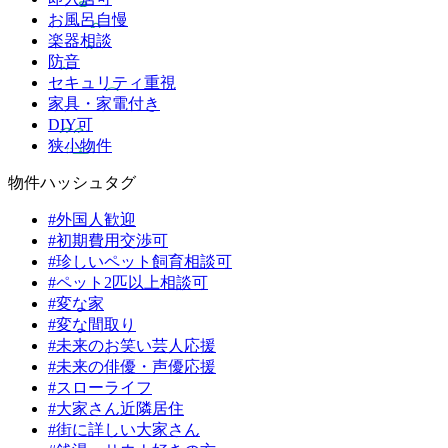
お風呂自慢
楽器相談
防音
セキュリティ重視
家具・家電付き
DIY可
狭小物件
物件ハッシュタグ
#外国人歓迎
#初期費用交渉可
#珍しいペット飼育相談可
#ペット2匹以上相談可
#変な家
#変な間取り
#未来のお笑い芸人応援
#未来の俳優・声優応援
#スローライフ
#大家さん近隣居住
#街に詳しい大家さん