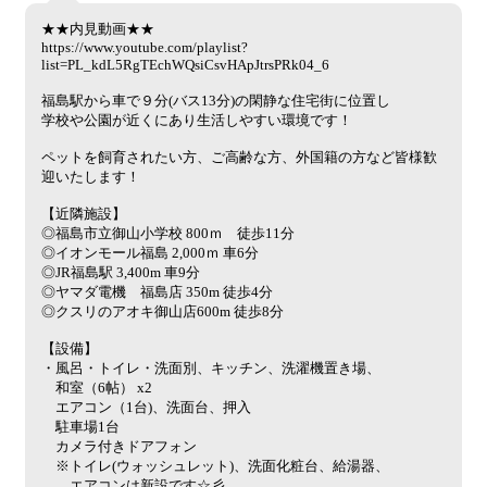
★★内見動画★★
https://www.youtube.com/playlist?
list=PL_kdL5RgTEchWQsiCsvHApJtrsPRk04_6
福島駅から車で９分(バス13分)の閑静な住宅街に位置し
学校や公園が近くにあり生活しやすい環境です！
ペットを飼育されたい方、ご高齢な方、外国籍の方など皆様歓
迎いたします！
【近隣施設】
◎福島市立御山小学校 800ｍ 徒歩11分
◎イオンモール福島 2,000ｍ 車6分
◎JR福島駅 3,400m 車9分
◎ヤマダ電機 福島店 350m 徒歩4分
◎クスリのアオキ御山店600m 徒歩8分
【設備】
・風呂・トイレ・洗面別、キッチン、洗濯機置き場、
和室（6帖） x2
エアコン（1台)、洗面台、押入
駐車場1台
カメラ付きドアフォン
※トイレ(ウォッシュレット)、洗面化粧台、給湯器、
エアコンは新設です☆彡