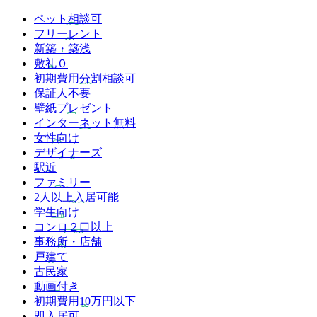
ペット相談可
フリーレント
新築・築浅
敷礼０
初期費用分割相談可
保証人不要
壁紙プレゼント
インターネット無料
女性向け
デザイナーズ
駅近
ファミリー
2人以上入居可能
学生向け
コンロ２口以上
事務所・店舗
戸建て
古民家
動画付き
初期費用10万円以下
即入居可