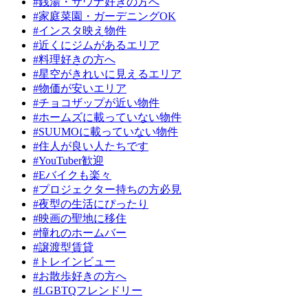
#銭湯・サウナ好きの方へ
#家庭菜園・ガーデニングOK
#インスタ映え物件
#近くにジムがあるエリア
#料理好きの方へ
#星空がきれいに見えるエリア
#物価が安いエリア
#チョコザップが近い物件
#ホームズに載っていない物件
#SUUMOに載っていない物件
#住人が良い人たちです
#YouTuber歓迎
#Eバイクも楽々
#プロジェクター持ちの方必見
#夜型の生活にぴったり
#映画の聖地に移住
#憧れのホームバー
#譲渡型賃貸
#トレインビュー
#お散歩好きの方へ
#LGBTQフレンドリー