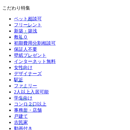
こだわり特集
ペット相談可
フリーレント
新築・築浅
敷礼０
初期費用分割相談可
保証人不要
壁紙プレゼント
インターネット無料
女性向け
デザイナーズ
駅近
ファミリー
2人以上入居可能
学生向け
コンロ２口以上
事務所・店舗
戸建て
古民家
動画付き