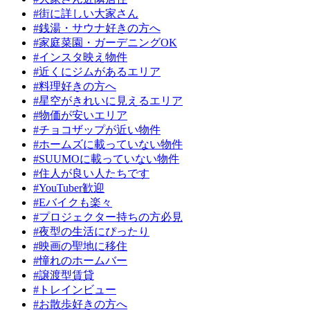
#街に詳しい大家さん
#銭湯・サウナ好きの方へ
#家庭菜園・ガーデニングOK
#インスタ映え物件
#近くにジムがあるエリア
#料理好きの方へ
#星空がきれいに見えるエリア
#物価が安いエリア
#チョコザップが近い物件
#ホームズに載っていない物件
#SUUMOに載っていない物件
#住人が良い人たちです
#YouTuber歓迎
#Eバイクも楽々
#プロジェクター持ちの方必見
#夜型の生活にぴったり
#映画の聖地に移住
#憧れのホームバー
#譲渡型賃貸
#トレインビュー
#お散歩好きの方へ