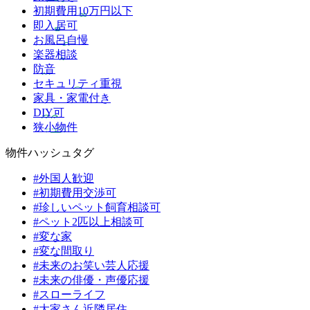
初期費用10万円以下
即入居可
お風呂自慢
楽器相談
防音
セキュリティ重視
家具・家電付き
DIY可
狭小物件
物件ハッシュタグ
#外国人歓迎
#初期費用交渉可
#珍しいペット飼育相談可
#ペット2匹以上相談可
#変な家
#変な間取り
#未来のお笑い芸人応援
#未来の俳優・声優応援
#スローライフ
#大家さん近隣居住