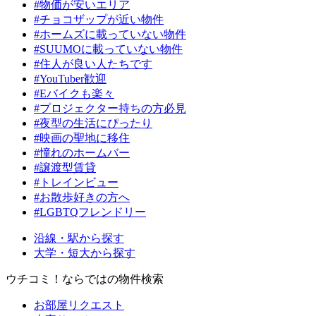
#物価が安いエリア
#チョコザップが近い物件
#ホームズに載っていない物件
#SUUMOに載っていない物件
#住人が良い人たちです
#YouTuber歓迎
#Eバイクも楽々
#プロジェクター持ちの方必見
#夜型の生活にぴったり
#映画の聖地に移住
#憧れのホームバー
#譲渡型賃貸
#トレインビュー
#お散歩好きの方へ
#LGBTQフレンドリー
沿線・駅から探す
大学・短大から探す
ウチコミ！ならではの物件検索
お部屋リクエスト