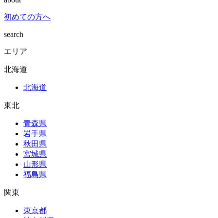
初めての方へ
search
エリア
北海道
北海道
東北
青森県
岩手県
秋田県
宮城県
山形県
福島県
関東
東京都