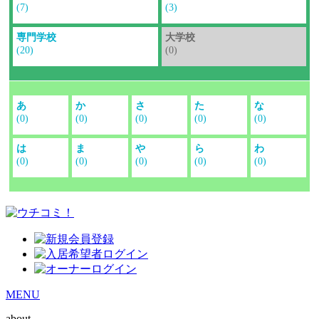
(7)
(3)
専門学校
大学校
(20)
(0)
あ
か
さ
た
な
(0)
(0)
(0)
(0)
(0)
は
ま
や
ら
わ
(0)
(0)
(0)
(0)
(0)
MENU
about