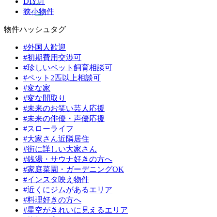
DIY可
狭小物件
物件ハッシュタグ
#外国人歓迎
#初期費用交渉可
#珍しいペット飼育相談可
#ペット2匹以上相談可
#変な家
#変な間取り
#未来のお笑い芸人応援
#未来の俳優・声優応援
#スローライフ
#大家さん近隣居住
#街に詳しい大家さん
#銭湯・サウナ好きの方へ
#家庭菜園・ガーデニングOK
#インスタ映え物件
#近くにジムがあるエリア
#料理好きの方へ
#星空がきれいに見えるエリア