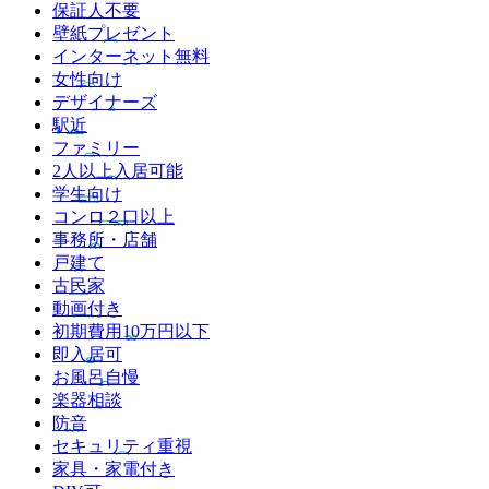
保証人不要
壁紙プレゼント
インターネット無料
女性向け
デザイナーズ
駅近
ファミリー
2人以上入居可能
学生向け
コンロ２口以上
事務所・店舗
戸建て
古民家
動画付き
初期費用10万円以下
即入居可
お風呂自慢
楽器相談
防音
セキュリティ重視
家具・家電付き