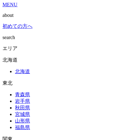
MENU
about
初めての方へ
search
エリア
北海道
北海道
東北
青森県
岩手県
秋田県
宮城県
山形県
福島県
関東