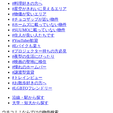
#料理好きの方へ
#星空がきれいに見えるエリア
#物価が安いエリア
#チョコザップが近い物件
#ホームズに載っていない物件
#SUUMOに載っていない物件
#住人が良い人たちです
#YouTuber歓迎
#Eバイクも楽々
#プロジェクター持ちの方必見
#夜型の生活にぴったり
#映画の聖地に移住
#憧れのホームバー
#譲渡型賃貸
#トレインビュー
#お散歩好きの方へ
#LGBTQフレンドリー
沿線・駅から探す
大学・短大から探す
ウチコミ！ならではの物件検索