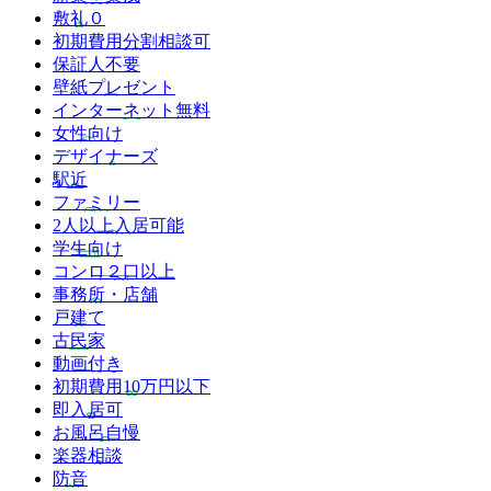
敷礼０
初期費用分割相談可
保証人不要
壁紙プレゼント
インターネット無料
女性向け
デザイナーズ
駅近
ファミリー
2人以上入居可能
学生向け
コンロ２口以上
事務所・店舗
戸建て
古民家
動画付き
初期費用10万円以下
即入居可
お風呂自慢
楽器相談
防音