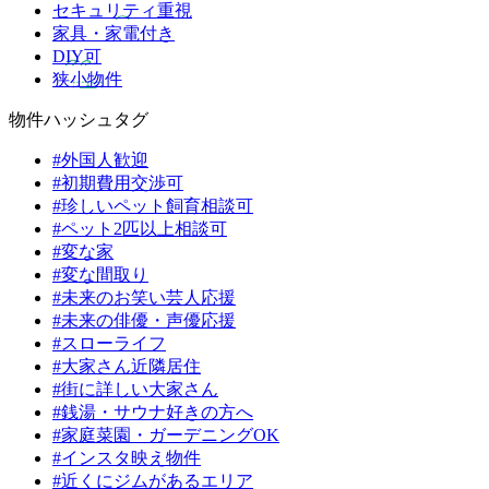
セキュリティ重視
家具・家電付き
DIY可
狭小物件
物件ハッシュタグ
#外国人歓迎
#初期費用交渉可
#珍しいペット飼育相談可
#ペット2匹以上相談可
#変な家
#変な間取り
#未来のお笑い芸人応援
#未来の俳優・声優応援
#スローライフ
#大家さん近隣居住
#街に詳しい大家さん
#銭湯・サウナ好きの方へ
#家庭菜園・ガーデニングOK
#インスタ映え物件
#近くにジムがあるエリア