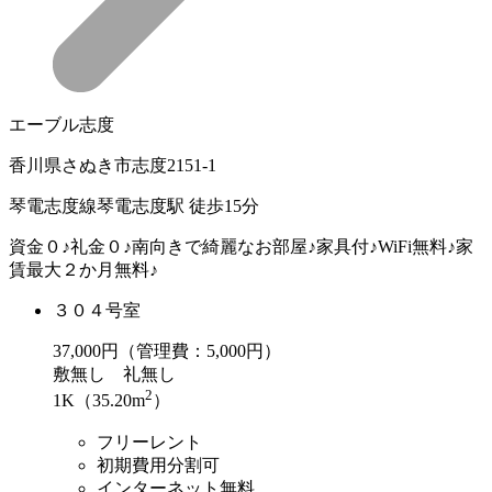
エーブル志度
香川県さぬき市志度2151-1
琴電志度線琴電志度駅 徒歩15分
資金０♪礼金０♪南向きで綺麗なお部屋♪家具付♪WiFi無料♪家
賃最大２か月無料♪
３０４号室
37,000
円（管理費：5,000円）
敷
無し
礼
無し
2
1K（35.20m
）
フリーレント
初期費用分割可
インターネット無料