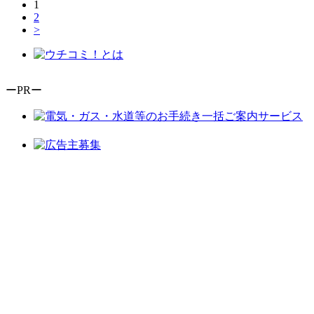
1
2
>
ーPRー