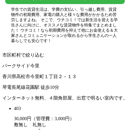
学生での賃貸生活は、学費の支払い、引っ越し費用、賃貸
物件の初期費用、家電の購入と様々な費用がかかるため苦
労しますよね。 そこで、ウチコミ！では新生活を迎える学
生さんに向けに、オススメな賃貸物件を特集でまとめまし
た！ ウチコミ！なら初期費用を抑えて他にお金使える＆大
家さんとコミュニケーションが取れるから学生さんの一人
暮らしでも安心です！
市区町村で絞り込む
パークサイド今里
香川県高松市今里町１丁目２－１３
琴電長尾線花園駅 徒歩10分
インターネット無料、４階角部屋、出窓で明るい室内です。
403
30,000
円（管理費：3,000円）
敷
無し
礼
無し