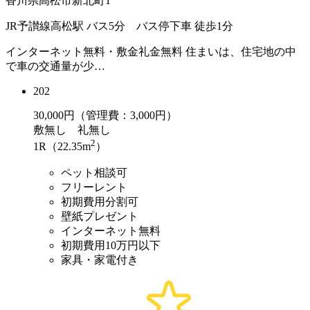
香川県高松市新北町1
JR予讃線高松駅 バス5分 バス停下車 徒歩1分
インターネット無料・敷金礼金無料 住まいは、住宅地の中
で車の交通量が少…
202
30,000
円（管理費：3,000円）
敷
無し
礼
無し
2
1R（22.35m
）
ペット相談可
フリーレント
初期費用分割可
壁紙プレゼント
インターネット無料
初期費用10万円以下
家具・家電付き