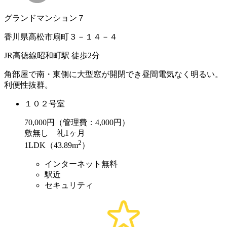
グランドマンション７
香川県高松市扇町３－１４－４
JR高徳線昭和町駅 徒歩2分
角部屋で南・東側に大型窓が開閉でき昼間電気なく明るい。
利便性抜群。
１０２号室
70,000
円（管理費：4,000円）
敷
無し
礼
1ヶ月
2
1LDK（43.89m
）
インターネット無料
駅近
セキュリティ