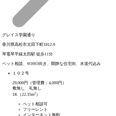
グレイス学園通り
香川県高松市太田下町1812-9
琴電琴平線太田駅 徒歩11分
ペット相談、SOHO向き、閑静な住宅街、水道代込み
１０２号
29,000
円（管理費：4,000円）
敷
無し
礼
無し
2
1K（22.35m
）
ペット相談可
フリーレント
インターネット無料