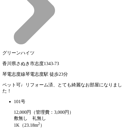
グリーンハイツ
香川県さぬき市志度1343-73
琴電志度線琴電志度駅 徒歩23分
ペット可♩リフォーム済、とても綺麗なお部屋になりまし
た！
101号
12,000
円（管理費：3,000円）
敷
無し
礼
無し
2
1K（23.18m
）