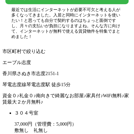
最近では生活にインターネットが必要不可欠と考える人が
多くなってきました。入居と同時にインターネットを使い
たい！と思っても自分で契約するのはちょっと面倒です
し、月々の支払いが負担になりますよね。そんな方に向け
て、インターネットが無料で使える賃貸物件を特集でまと
めました！
市区町村で絞り込む
エーブル志度
香川県さぬき市志度2151-1
琴電志度線琴電志度駅 徒歩15分
資金０♪礼金０♪南向きで綺麗なお部屋♪家具付♪WiFi無料♪家
賃最大２か月無料♪
３０４号室
37,000
円（管理費：5,000円）
敷
無し
礼
無し