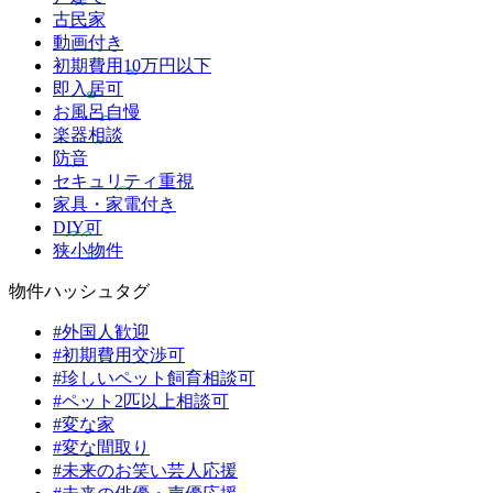
古民家
動画付き
初期費用10万円以下
即入居可
お風呂自慢
楽器相談
防音
セキュリティ重視
家具・家電付き
DIY可
狭小物件
物件ハッシュタグ
#外国人歓迎
#初期費用交渉可
#珍しいペット飼育相談可
#ペット2匹以上相談可
#変な家
#変な間取り
#未来のお笑い芸人応援