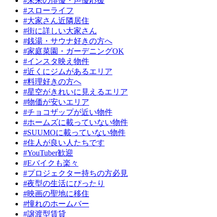
#未来の俳優・声優応援
#スローライフ
#大家さん近隣居住
#街に詳しい大家さん
#銭湯・サウナ好きの方へ
#家庭菜園・ガーデニングOK
#インスタ映え物件
#近くにジムがあるエリア
#料理好きの方へ
#星空がきれいに見えるエリア
#物価が安いエリア
#チョコザップが近い物件
#ホームズに載っていない物件
#SUUMOに載っていない物件
#住人が良い人たちです
#YouTuber歓迎
#Eバイクも楽々
#プロジェクター持ちの方必見
#夜型の生活にぴったり
#映画の聖地に移住
#憧れのホームバー
#譲渡型賃貸