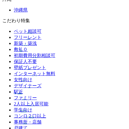
沖縄県
こだわり特集
ペット相談可
フリーレント
新築・築浅
敷礼０
初期費用分割相談可
保証人不要
壁紙プレゼント
インターネット無料
女性向け
デザイナーズ
駅近
ファミリー
2人以上入居可能
学生向け
コンロ２口以上
事務所・店舗
戸建て