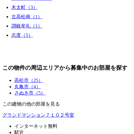
木太町（3）
古高松南（1）
讃岐牟礼（1）
志度（5）
この物件の周辺エリアから募集中のお部屋を探す
高松市（25）
丸亀市（4）
さぬき市（5）
この建物の他の部屋を見る
グランドマンション７１０２号室
インターネット無料
駅近