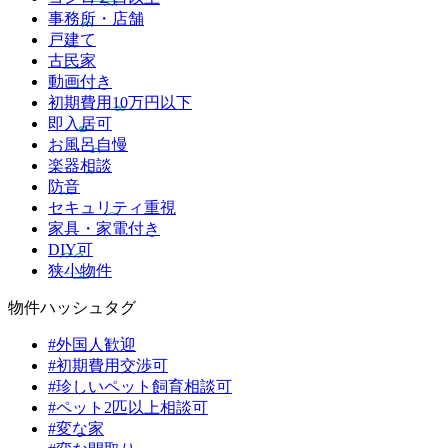
事務所・店舗
戸建て
古民家
動画付き
初期費用10万円以下
即入居可
お風呂自慢
楽器相談
防音
セキュリティ重視
家具・家電付き
DIY可
狭小物件
物件ハッシュタグ
#外国人歓迎
#初期費用交渉可
#珍しいペット飼育相談可
#ペット2匹以上相談可
#変な家