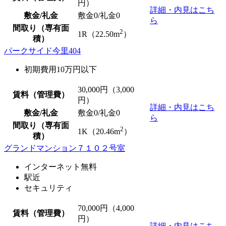
円）
詳細・内見はこち
敷金/礼金
敷金0
/
礼金0
ら
間取り（専有面
2
1R（22.50m
）
積）
パークサイド今里404
初期費用10万円以下
30,000
円（3,000
賃料（管理費）
円）
詳細・内見はこち
敷金/礼金
敷金0
/
礼金0
ら
間取り（専有面
2
1K（20.46m
）
積）
グランドマンション７１０２号室
インターネット無料
駅近
セキュリティ
70,000
円（4,000
賃料（管理費）
円）
詳細・内見はこち