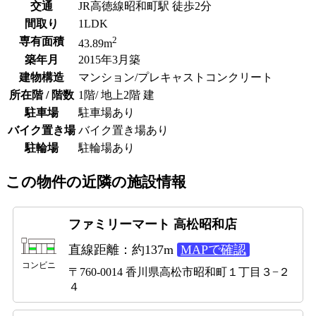
交通
JR高徳線昭和町駅 徒歩2分
間取り
1LDK
2
専有面積
43.89m
築年月
2015年3月築
建物構造
マンション/プレキャストコンクリート
所在階 / 階数
1階/ 地上2階 建
駐車場
駐車場あり
バイク置き場
バイク置き場あり
駐輪場
駐輪場あり
この物件の近隣の施設情報
ファミリーマート 高松昭和店
直線距離：約137m
MAPで確認
コンビニ
〒760-0014 香川県高松市昭和町１丁目３−２
４