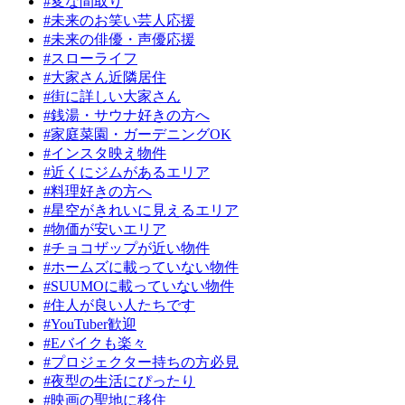
#変な間取り
#未来のお笑い芸人応援
#未来の俳優・声優応援
#スローライフ
#大家さん近隣居住
#街に詳しい大家さん
#銭湯・サウナ好きの方へ
#家庭菜園・ガーデニングOK
#インスタ映え物件
#近くにジムがあるエリア
#料理好きの方へ
#星空がきれいに見えるエリア
#物価が安いエリア
#チョコザップが近い物件
#ホームズに載っていない物件
#SUUMOに載っていない物件
#住人が良い人たちです
#YouTuber歓迎
#Eバイクも楽々
#プロジェクター持ちの方必見
#夜型の生活にぴったり
#映画の聖地に移住