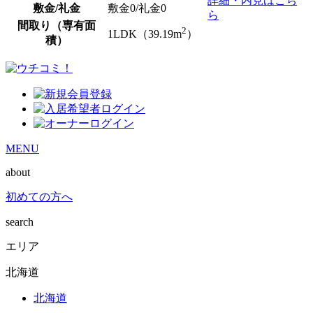
詳細・内見はこち
敷金/礼金
敷金0
/
礼金0
ら
間取り（専有面
2
1LDK（39.19m
）
積）
MENU
about
初めての方へ
search
エリア
北海道
北海道