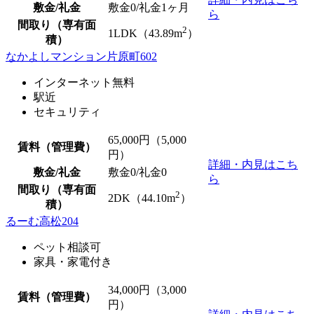
敷金/礼金
敷金0
/礼金1ヶ月
ら
間取り（専有面
2
1LDK（43.89m
）
積）
なかよしマンション片原町602
インターネット無料
駅近
セキュリティ
65,000
円（5,000
賃料（管理費）
円）
詳細・内見はこち
敷金/礼金
敷金0
/
礼金0
ら
間取り（専有面
2
2DK（44.10m
）
積）
るーむ高松204
ペット相談可
家具・家電付き
34,000
円（3,000
賃料（管理費）
円）