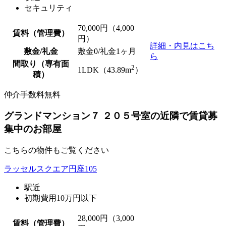
セキュリティ
70,000
円（4,000
賃料（管理費）
円）
詳細・内見はこち
敷金/礼金
敷金0
/礼金1ヶ月
ら
間取り（専有面
2
1LDK（43.89m
）
積）
仲介手数料無料
グランドマンション７ ２０５号室の近隣で賃貸募
集中のお部屋
こちらの物件もご覧ください
ラッセルスクエア円座105
駅近
初期費用10万円以下
28,000
円（3,000
賃料（管理費）