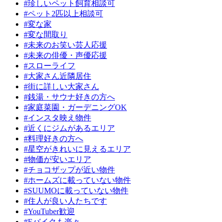
#珍しいペット飼育相談可
#ペット2匹以上相談可
#変な家
#変な間取り
#未来のお笑い芸人応援
#未来の俳優・声優応援
#スローライフ
#大家さん近隣居住
#街に詳しい大家さん
#銭湯・サウナ好きの方へ
#家庭菜園・ガーデニングOK
#インスタ映え物件
#近くにジムがあるエリア
#料理好きの方へ
#星空がきれいに見えるエリア
#物価が安いエリア
#チョコザップが近い物件
#ホームズに載っていない物件
#SUUMOに載っていない物件
#住人が良い人たちです
#YouTuber歓迎
#Eバイクも楽々