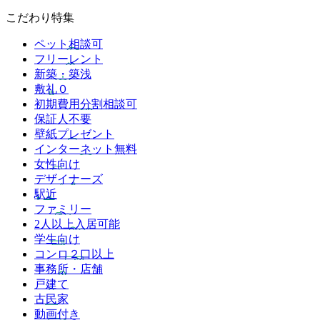
こだわり特集
ペット相談可
フリーレント
新築・築浅
敷礼０
初期費用分割相談可
保証人不要
壁紙プレゼント
インターネット無料
女性向け
デザイナーズ
駅近
ファミリー
2人以上入居可能
学生向け
コンロ２口以上
事務所・店舗
戸建て
古民家
動画付き