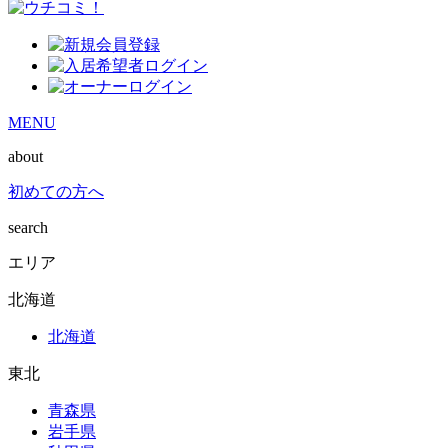
MENU
about
初めての方へ
search
エリア
北海道
北海道
東北
青森県
岩手県