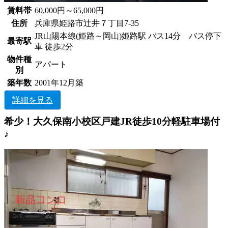
賃料帯
60,000円～65,000円
住所
兵庫県姫路市辻井７丁目7-35
JR山陽本線(姫路～岡山)姫路駅 バス14分 バス停下
最寄駅
車 徒歩2分
物件種
アパート
別
築年数
2001年12月築
詳細を見る
希少！大久保南小校区戸建JR徒歩10分軽駐車場付
♪