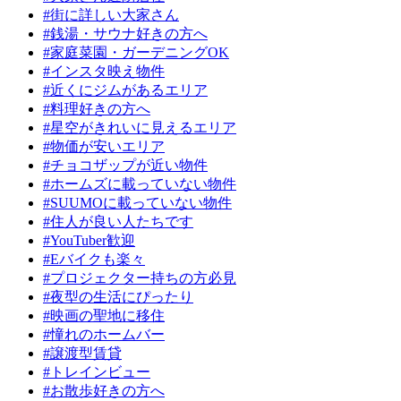
#街に詳しい大家さん
#銭湯・サウナ好きの方へ
#家庭菜園・ガーデニングOK
#インスタ映え物件
#近くにジムがあるエリア
#料理好きの方へ
#星空がきれいに見えるエリア
#物価が安いエリア
#チョコザップが近い物件
#ホームズに載っていない物件
#SUUMOに載っていない物件
#住人が良い人たちです
#YouTuber歓迎
#Eバイクも楽々
#プロジェクター持ちの方必見
#夜型の生活にぴったり
#映画の聖地に移住
#憧れのホームバー
#譲渡型賃貸
#トレインビュー
#お散歩好きの方へ