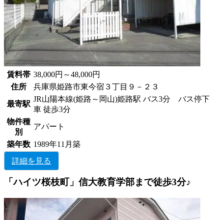
賃料帯
38,000円～48,000円
住所
兵庫県姫路市東今宿３丁目９－２３
JR山陽本線(姫路～岡山)姫路駅 バス3分 バス停下
最寄駅
車 徒歩3分
物件種
アパート
別
築年数
1989年11月築
詳細を見る
「ハイツ桜枝町」信大教育学部まで徒歩3分♪