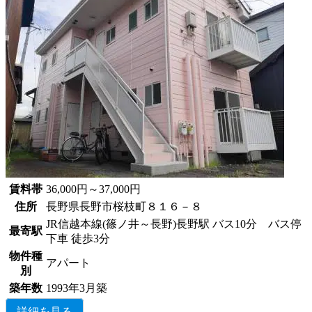
賃料帯
36,000円～37,000円
住所
長野県長野市桜枝町８１６－８
JR信越本線(篠ノ井～長野)長野駅 バス10分 バス停
最寄駅
下車 徒歩3分
物件種
アパート
別
築年数
1993年3月築
詳細を見る