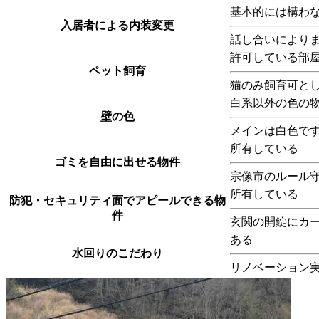
基本的には構わ
入居者による内装変更
話し合いにより
許可している部
ペット飼育
猫のみ飼育可と
白系以外の色の
壁の色
メインは白色で
所有している
ゴミを自由に出せる物件
宗像市のルール
所有している
防犯・セキュリティ面でアピールできる物
件
玄関の開錠にカ
ある
水回りのこだわり
リノベーション実