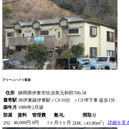
グリーンハイツ萩坂
住所
静岡県伊東市玖須美元和田700-58
最寄駅
JR伊東線伊東駅 バス10分 バス停下車 徒歩1分
築年月
1989年2月築
部屋
賃料
管理費
敷/礼
間取り
2
46,000円
0円
1ヶ月/1ヶ月
詳細を見
202
2DK（43.80m
）