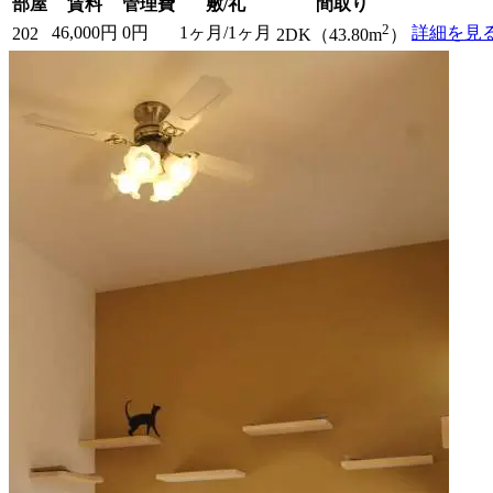
部屋
賃料
管理費
敷/礼
間取り
2
46,000円
0円
1ヶ月/1ヶ月
詳細を見
202
2DK（43.80m
）