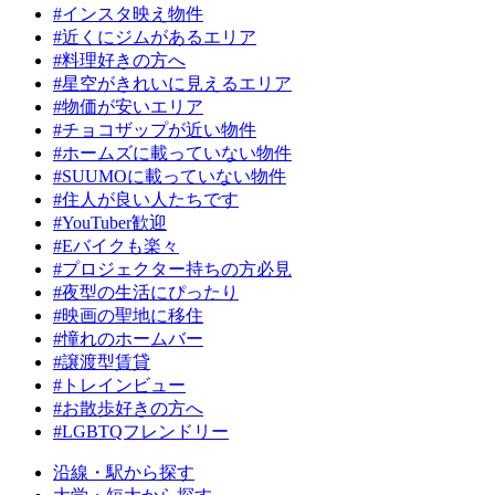
#インスタ映え物件
#近くにジムがあるエリア
#料理好きの方へ
#星空がきれいに見えるエリア
#物価が安いエリア
#チョコザップが近い物件
#ホームズに載っていない物件
#SUUMOに載っていない物件
#住人が良い人たちです
#YouTuber歓迎
#Eバイクも楽々
#プロジェクター持ちの方必見
#夜型の生活にぴったり
#映画の聖地に移住
#憧れのホームバー
#譲渡型賃貸
#トレインビュー
#お散歩好きの方へ
#LGBTQフレンドリー
沿線・駅から探す