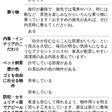
旅行が趣味で、旅先では電車やバス、時には
乗り物
船など、景色を楽しみながらいろんな乗り物に
乗っています！おすすめの旅先があれば、ぜひ
内見時に教えてくださいね。
ある
内装・イン
「自分が住むならこんな部屋がいいな」とい
テリアのこ
う視点を大切に、毎日が明るい気持ちになるよ
だわり
うなアクセントクロスや、家具が配置しやすい
清潔感のある内装を選んでいます♪
ペット飼育
許可している部屋がある
壁の色
白系以外の色の物件がある
ゴミを自由
に出せる物
所有している
件
所有している
防犯・セキ
夜道も安心して帰れるよう、物件周りを明る
ュリティ面
く照らす工夫をしています。最近は新たに敷地
でアピール