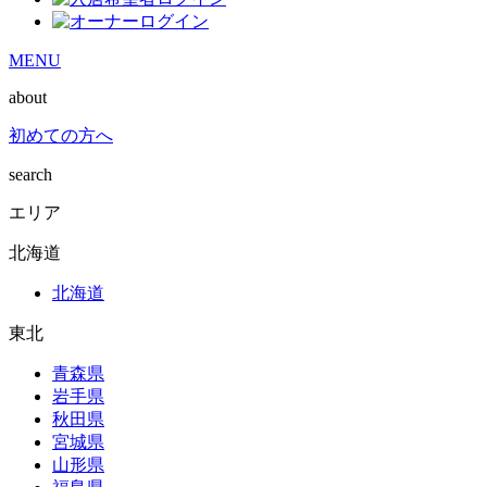
MENU
about
初めての方へ
search
エリア
北海道
北海道
東北
青森県
岩手県
秋田県
宮城県
山形県