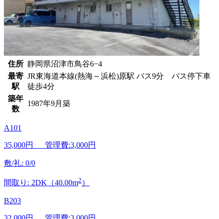
住所
静岡県沼津市鳥谷6−4
最寄
JR東海道本線(熱海～浜松)原駅 バス9分 バス停下車
駅
徒歩4分
築年
1987年9月築
数
A101
35,000
円 管理費:3,000円
敷/礼: 0/0
2
間取り: 2DK（40.00m
）
B203
32,000
円 管理費:3,000円