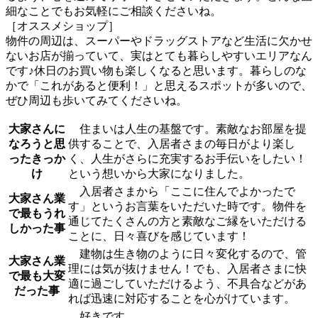
細なことでもお気軽にご相談くださいね。
［オススメショップ］
物件の周辺は、スーパーやドラッグストアなど生活に欠かせ
ないお店が揃っていて、実はとても暮らしやすいエリアなん
です♪休日のお買い物も楽しくなると思います。暮らしのな
かで「これがあると便利！」と思えるスポットが多いので、
ぜひ周辺も歩いてみてくださいね。
大家さんに
住まいは人生の基盤です。素敵なお部屋を提
なろうと思
供することで、入居者さまの毎日がより楽し
ったきっか
く、人生がさらに充実するお手伝いをしたい！
け
という想いから大家になりました。
入居者さまから「ここに住んでよかったで
大家さん業
す」というお言葉をいただいた時です。物件を
で最もうれ
通じてたくさんの方と素敵なご縁をいただける
しかった事
ことに、日々喜びを感じています！
建物は生き物のように日々変化するので、管
大家さん業
理には気が抜けません！でも、入居者さまに快
で最も大変
適に過ごしていただけるよう、不具合などがあ
だった事
れば迅速に対応することを心がけています。
好きです