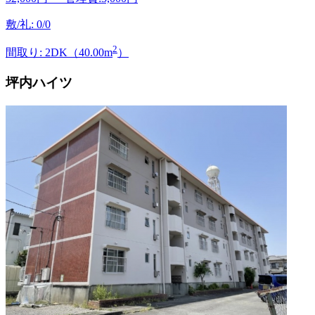
敷/礼: 0/0
2
間取り: 2DK（40.00m
）
坪内ハイツ