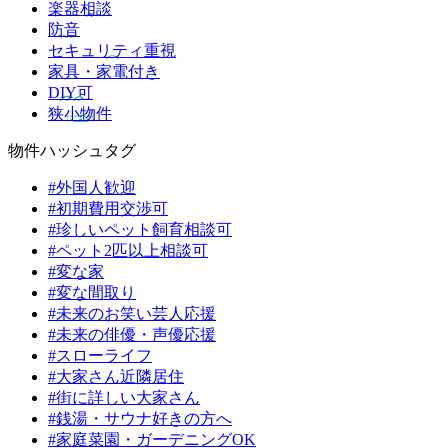
楽器相談
防音
セキュリティ重視
家具・家電付き
DIY可
狭小物件
物件ハッシュタグ
#外国人歓迎
#初期費用交渉可
#珍しいペット飼育相談可
#ペット2匹以上相談可
#変な家
#変な間取り
#未来のお笑い芸人応援
#未来の俳優・声優応援
#スローライフ
#大家さん近隣居住
#街に詳しい大家さん
#銭湯・サウナ好きの方へ
#家庭菜園・ガーデニングOK