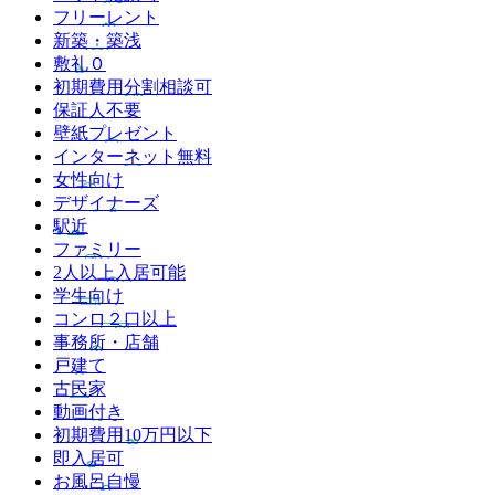
フリーレント
新築・築浅
敷礼０
初期費用分割相談可
保証人不要
壁紙プレゼント
インターネット無料
女性向け
デザイナーズ
駅近
ファミリー
2人以上入居可能
学生向け
コンロ２口以上
事務所・店舗
戸建て
古民家
動画付き
初期費用10万円以下
即入居可
お風呂自慢