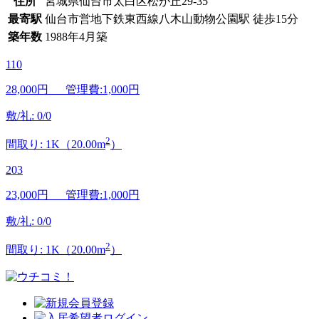
住所
宮城県仙台市太白区松が丘29-35
最寄駅
仙台市営地下鉄東西線八木山動物公園駅 徒歩15分
築年数
1988年4月築
110
28,000
円 管理費:1,000円
敷/礼: 0/0
2
間取り: 1K（20.00m
）
203
23,000
円 管理費:1,000円
敷/礼: 0/0
2
間取り: 1K（20.00m
）