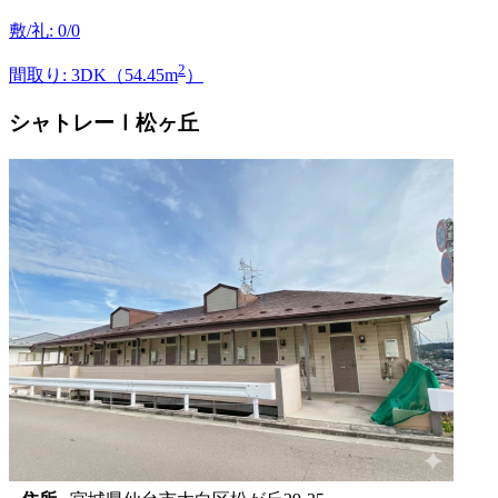
敷/礼: 0/0
2
間取り: 3DK（54.45m
）
シャトレーⅠ松ヶ丘