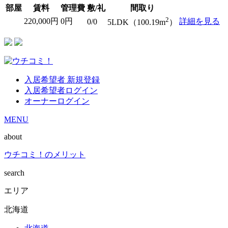
部屋
賃料
管理費
敷/礼
間取り
2
220,000円
0円
詳細を見る
0/0
5LDK（100.19m
）
入居希望者 新規登録
入居希望者ログイン
オーナーログイン
MENU
about
ウチコミ！のメリット
search
エリア
北海道