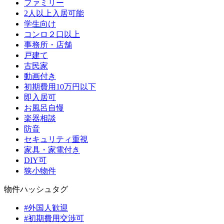
ファミリー
2人以上入居可能
学生向け
コンロ２口以上
事務所・店舗
戸建て
古民家
動画付き
初期費用10万円以下
即入居可
お風呂自慢
楽器相談
防音
セキュリティ重視
家具・家電付き
DIY可
狭小物件
物件ハッシュタグ
#外国人歓迎
#初期費用交渉可