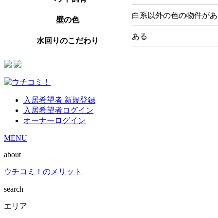
白系以外の色の物件があ
壁の色
ある
水回りのこだわり
入居希望者 新規登録
入居希望者ログイン
オーナーログイン
MENU
about
ウチコミ！のメリット
search
エリア