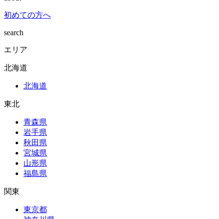
初めての方へ
search
エリア
北海道
北海道
東北
青森県
岩手県
秋田県
宮城県
山形県
福島県
関東
東京都