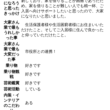
窮しており、家を借りることが困難であったた
になろう
め。家を借りることが難しい人でも精一杯、ご
と思った
入居へ向けサポートしたいと思ったので、大家
きっかけ
になりたいと思いました。
大家さん
生活保護者様や生活困窮者様にお住まいいた
業で最も
だけたこと。そしてご入居様に住んで良かった
うれしか
と仰っていただけたこと。
った事
大家さん
業で最も
市役所との連携！
大変だっ
た事
乗り物
好きです
乗り物観
好きです
戦
芸術鑑賞
好きです
芸術活動
している
内装・イ
ンテリア
ある
のこだわ