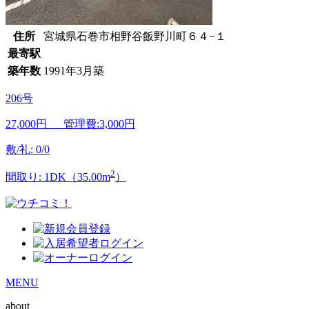
住所
宮城県石巻市相野谷飯野川町６４−１
最寄駅
築年数
1991年3月築
206号
27,000
円 管理費:3,000円
敷/礼: 0/0
2
間取り: 1DK（35.00m
）
MENU
about