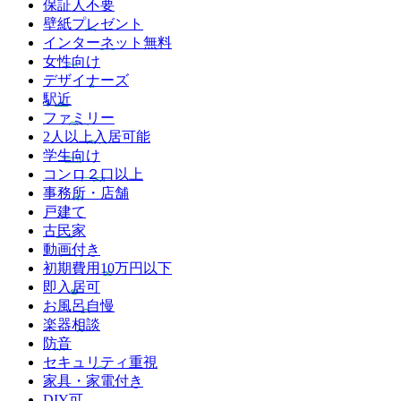
保証人不要
壁紙プレゼント
インターネット無料
女性向け
デザイナーズ
駅近
ファミリー
2人以上入居可能
学生向け
コンロ２口以上
事務所・店舗
戸建て
古民家
動画付き
初期費用10万円以下
即入居可
お風呂自慢
楽器相談
防音
セキュリティ重視
家具・家電付き
DIY可