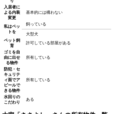
り
入居者に
よる内装
基本的には構わない
変更
飼っている
私はペッ
トを
大型犬
ペット飼
許可している部屋がある
育
ゴミを自
由に出せ
所有している
る物件
防犯・セ
キュリテ
ィ面でア
所有している
ピールで
きる物件
水回りの
ある
こだわり