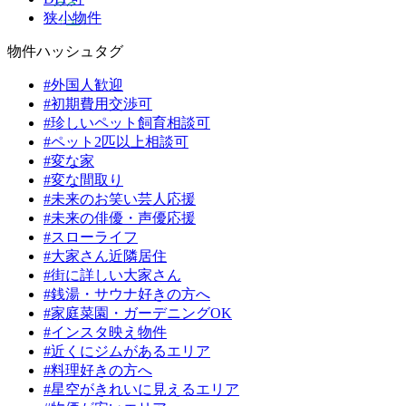
狭小物件
物件ハッシュタグ
#外国人歓迎
#初期費用交渉可
#珍しいペット飼育相談可
#ペット2匹以上相談可
#変な家
#変な間取り
#未来のお笑い芸人応援
#未来の俳優・声優応援
#スローライフ
#大家さん近隣居住
#街に詳しい大家さん
#銭湯・サウナ好きの方へ
#家庭菜園・ガーデニングOK
#インスタ映え物件
#近くにジムがあるエリア
#料理好きの方へ
#星空がきれいに見えるエリア