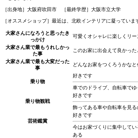
［出身地］大阪府吹田市 ［最終学歴］大阪市立大学
［オススメショップ］最近は、北欧インテリアに凝っています☆
大家さんになろうと思ったき
可愛くオシャレに楽しくリー
っかけ
大家さん業で最もうれしかっ
このお家に出会えて良かったと
た事
大家さん業で最も大変だった
どんなお家をつくろうかなと
事
好きです
乗り物
車でのドライブ、自転車でゆ
好きです
乗り物観戦
飾ってある車や自転車を見るの
好きです
芸術鑑賞
今はお家づくりに集中してい
ある