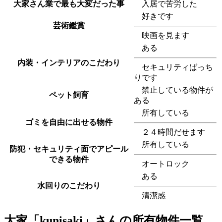
大家さん業で最も大変だった事
入居で苦労した
好きです
芸術鑑賞
映画を見ます
ある
内装・インテリアのこだわり
セキュリティばっち
りです
禁止している物件が
ペット飼育
ある
所有している
ゴミを自由に出せる物件
２４時間だせます
所有している
防犯・セキュリティ面でアピール
できる物件
オートロック
ある
水回りのこだわり
清潔感
大家「kunisaki」さんの所有物件一覧