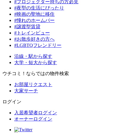
#プロジェクター持ちの方必見
#夜型の生活にぴったり
#映画の聖地に移住
#憧れのホームバー
#譲渡型賃貸
#トレインビュー
#お散歩好きの方へ
#LGBTQフレンドリー
沿線・駅から探す
大学・短大から探す
ウチコミ！ならではの物件検索
お部屋リクエスト
大家サーチ
ログイン
入居希望者ログイン
オーナーログイン