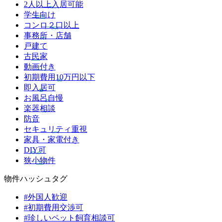
2人以上入居可能
学生向け
コンロ２口以上
事務所・店舗
戸建て
古民家
動画付き
初期費用10万円以下
即入居可
お風呂自慢
楽器相談
防音
セキュリティ重視
家具・家電付き
DIY可
狭小物件
物件ハッシュタグ
#外国人歓迎
#初期費用交渉可
#珍しいペット飼育相談可