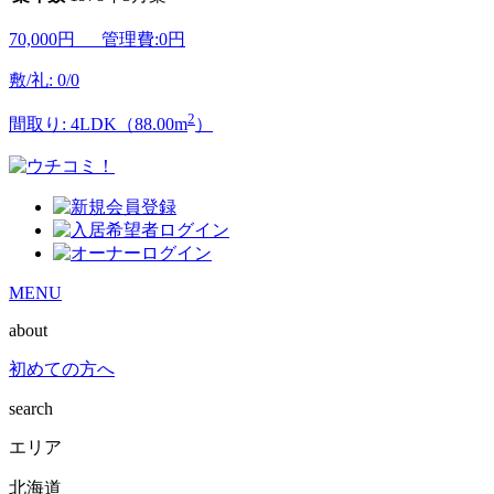
70,000
円 管理費:0円
敷/礼: 0/0
2
間取り: 4LDK（88.00m
）
MENU
about
初めての方へ
search
エリア
北海道