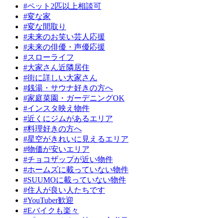
#ペット2匹以上相談可
#変な家
#変な間取り
#未来のお笑い芸人応援
#未来の俳優・声優応援
#スローライフ
#大家さん近隣居住
#街に詳しい大家さん
#銭湯・サウナ好きの方へ
#家庭菜園・ガーデニングOK
#インスタ映え物件
#近くにジムがあるエリア
#料理好きの方へ
#星空がきれいに見えるエリア
#物価が安いエリア
#チョコザップが近い物件
#ホームズに載っていない物件
#SUUMOに載っていない物件
#住人が良い人たちです
#YouTuber歓迎
#Eバイクも楽々