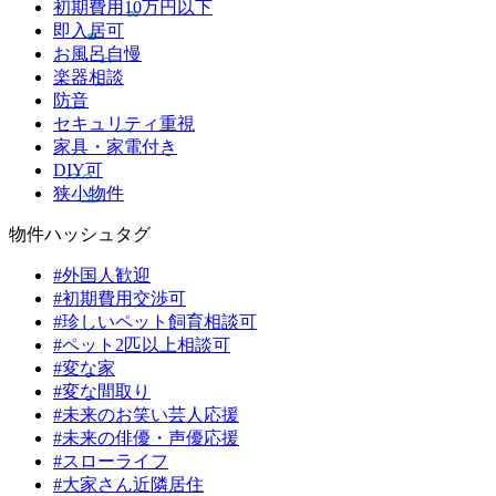
初期費用10万円以下
即入居可
お風呂自慢
楽器相談
防音
セキュリティ重視
家具・家電付き
DIY可
狭小物件
物件ハッシュタグ
#外国人歓迎
#初期費用交渉可
#珍しいペット飼育相談可
#ペット2匹以上相談可
#変な家
#変な間取り
#未来のお笑い芸人応援
#未来の俳優・声優応援
#スローライフ
#大家さん近隣居住