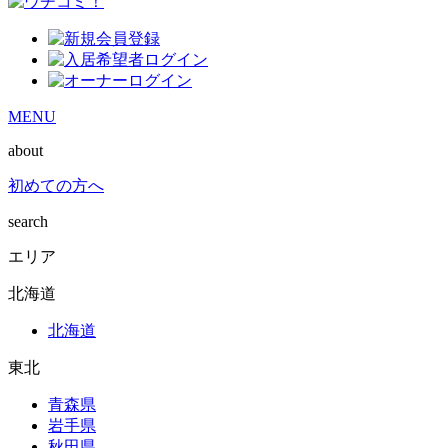
MENU
about
初めての方へ
search
エリア
北海道
北海道
東北
青森県
岩手県
秋田県