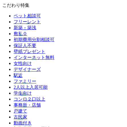
こだわり特集
ペット相談可
フリーレント
新築・築浅
敷礼０
初期費用分割相談可
保証人不要
壁紙プレゼント
インターネット無料
女性向け
デザイナーズ
駅近
ファミリー
2人以上入居可能
学生向け
コンロ２口以上
事務所・店舗
戸建て
古民家
動画付き