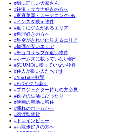
#街に詳しい大家さん
#銭湯・サウナ好きの方へ
#家庭菜園・ガーデニングOK
#インスタ映え物件
#近くにジムがあるエリア
#料理好きの方へ
#星空がきれいに見えるエリア
#物価が安いエリア
#チョコザップが近い物件
#ホームズに載っていない物件
#SUUMOに載っていない物件
#住人が良い人たちです
#YouTuber歓迎
#Eバイクも楽々
#プロジェクター持ちの方必見
#夜型の生活にぴったり
#映画の聖地に移住
#憧れのホームバー
#譲渡型賃貸
#トレインビュー
#お散歩好きの方へ