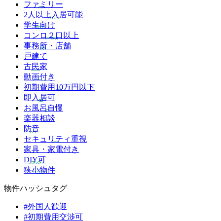
ファミリー
2人以上入居可能
学生向け
コンロ２口以上
事務所・店舗
戸建て
古民家
動画付き
初期費用10万円以下
即入居可
お風呂自慢
楽器相談
防音
セキュリティ重視
家具・家電付き
DIY可
狭小物件
物件ハッシュタグ
#外国人歓迎
#初期費用交渉可