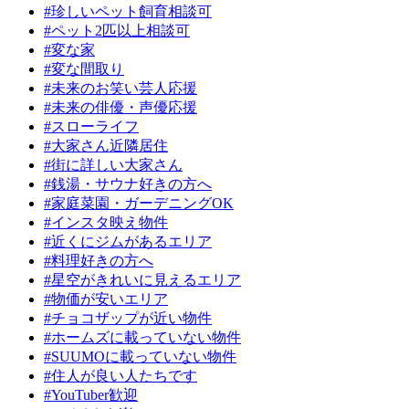
#珍しいペット飼育相談可
#ペット2匹以上相談可
#変な家
#変な間取り
#未来のお笑い芸人応援
#未来の俳優・声優応援
#スローライフ
#大家さん近隣居住
#街に詳しい大家さん
#銭湯・サウナ好きの方へ
#家庭菜園・ガーデニングOK
#インスタ映え物件
#近くにジムがあるエリア
#料理好きの方へ
#星空がきれいに見えるエリア
#物価が安いエリア
#チョコザップが近い物件
#ホームズに載っていない物件
#SUUMOに載っていない物件
#住人が良い人たちです
#YouTuber歓迎