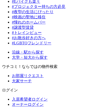
#Eバイクも楽々
#プロジェクター持ちの方必見
#夜型の生活にぴったり
#映画の聖地に移住
#憧れのホームバー
#譲渡型賃貸
#トレインビュー
#お散歩好きの方へ
#LGBTQフレンドリー
沿線・駅から探す
大学・短大から探す
ウチコミ！ならではの物件検索
お部屋リクエスト
大家サーチ
ログイン
入居希望者ログイン
オーナーログイン