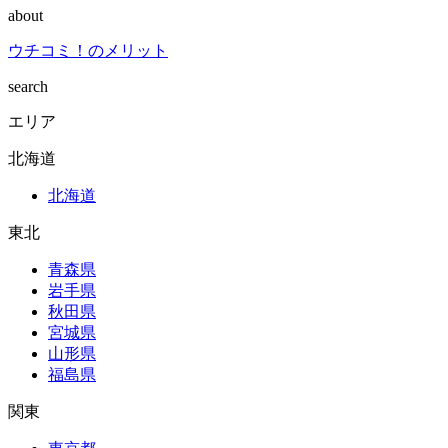
about
ウチコミ！のメリット
search
エリア
北海道
北海道
東北
青森県
岩手県
秋田県
宮城県
山形県
福島県
関東