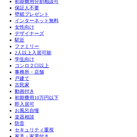
初期費用分割相談可
保証人不要
壁紙プレゼント
インターネット無料
女性向け
デザイナーズ
駅近
ファミリー
2人以上入居可能
学生向け
コンロ２口以上
事務所・店舗
戸建て
古民家
動画付き
初期費用10万円以下
即入居可
お風呂自慢
楽器相談
防音
セキュリティ重視
家具・家電付き