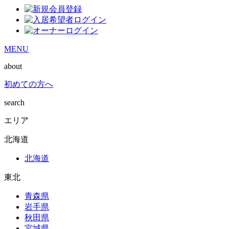
MENU
about
初めての方へ
search
エリア
北海道
北海道
東北
青森県
岩手県
秋田県
宮城県