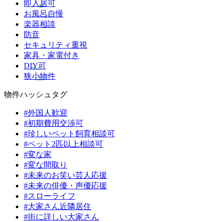
即入居可
お風呂自慢
楽器相談
防音
セキュリティ重視
家具・家電付き
DIY可
狭小物件
物件ハッシュタグ
#外国人歓迎
#初期費用交渉可
#珍しいペット飼育相談可
#ペット2匹以上相談可
#変な家
#変な間取り
#未来のお笑い芸人応援
#未来の俳優・声優応援
#スローライフ
#大家さん近隣居住
#街に詳しい大家さん