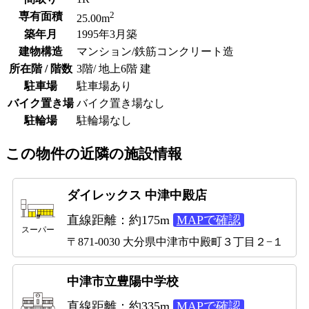
2
専有面積
25.00m
築年月
1995年3月築
建物構造
マンション/鉄筋コンクリート造
所在階 / 階数
3階/ 地上6階 建
駐車場
駐車場あり
バイク置き場
バイク置き場なし
駐輪場
駐輪場なし
この物件の近隣の施設情報
ダイレックス 中津中殿店
直線距離：約175m
MAPで確認
スーパー
〒871-0030 大分県中津市中殿町３丁目２−１
中津市立豊陽中学校
直線距離：約335m
MAPで確認