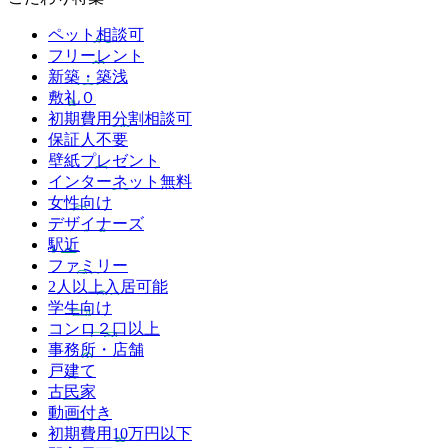
ペット相談可
フリーレント
新築・築浅
敷礼０
初期費用分割相談可
保証人不要
壁紙プレゼント
インターネット無料
女性向け
デザイナーズ
駅近
ファミリー
2人以上入居可能
学生向け
コンロ２口以上
事務所・店舗
戸建て
古民家
動画付き
初期費用10万円以下