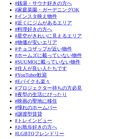
#銭湯・サウナ好きの方へ
#家庭菜園・ガーデニングOK
#インスタ映え物件
#近くにジムがあるエリア
#料理好きの方へ
#星空がきれいに見えるエリア
#物価が安いエリア
#チョコザップが近い物件
#ホームズに載っていない物件
#SUUMOに載っていない物件
#住人が良い人たちです
#YouTuber歓迎
#Eバイクも楽々
#プロジェクター持ちの方必見
#夜型の生活にぴったり
#映画の聖地に移住
#憧れのホームバー
#譲渡型賃貸
#トレインビュー
#お散歩好きの方へ
#LGBTQフレンドリー