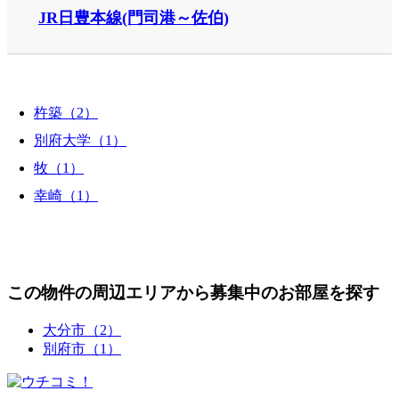
JR日豊本線(門司港～佐伯)
杵築（2）
別府大学（1）
牧（1）
幸崎（1）
この物件の周辺エリアから募集中のお部屋を探す
大分市（2）
別府市（1）