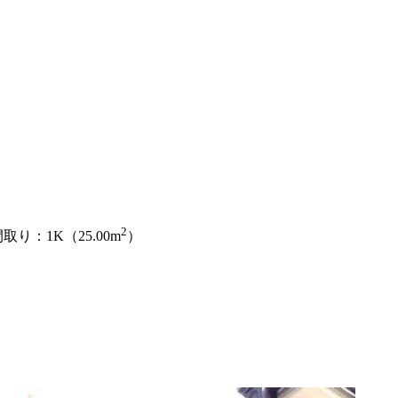
2
り：1K（25.00m
）