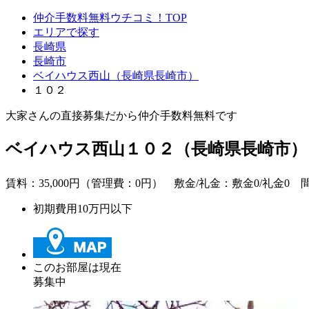
仲介手数料無料ウチコミ！TOP
エリアで探す
長崎県
長崎市
ベイハウス西山（長崎県長崎市）
１０２
大家さんの直接募集だから
仲介手数料無料
です
ベイハウス西山１０２（長崎県長崎市）
賃料：
35,000
円（管理費：0円） 敷金/礼金：
敷金0
/
礼金0
間取
初期費用10万円以下
このお部屋は現在
募集中