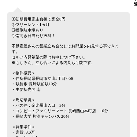
①初期費用家主負担で完全0円
②フリーレント1ヵ月
③近隣駐車場あり
④南向き日当たり抜群！
不動産屋さんの営業立ち会なしでお部屋を内見する事できま
す。
セルフ内見希望の際はお申しつけ下さい。
※もちろん、立ち合いによる内見も可能です。
＜物件概要＞
・住所長崎県長崎市立山5丁目7-56
・駅徒歩:長崎駅前駅19分
・主要採光面:南
＜周辺環境＞
・バス停：金比羅山入口 3分
・コンビニ：ファミリーマート 長崎西山本町店 10分
・長崎大学 片淵キャンパス 20分
＜募集条件＞
・家賃: 3.6万