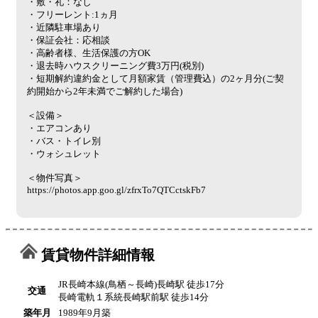
・敷・礼：なし
・フリーレント:1ヵ月
・近隣駐車場あり
・保証会社：応相談
・高齢者様、生活保護の方OK
・退去時ハウスクリーニング費3万円(税別)
・短期解約違約金として月額家賃（管理費込）の2ヶ月分(ご契
約開始から2年未満でご解約した場合)
＜設備＞
・エアコンあり
・バス・トイレ別
・ウォシュレット
＜物件写真＞
https://photos.app.goo.gl/zfrxTo7QTCctskFb7
賃貸物件詳細情報
JR長崎本線(鳥栖～長崎)長崎駅 徒歩17分
交通
長崎電軌１系統長崎駅前駅 徒歩14分
築年月
1989年9月築