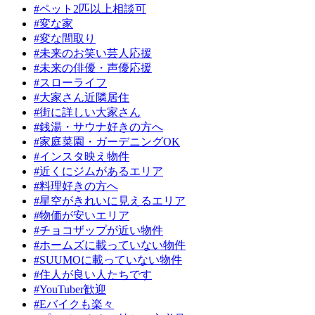
#ペット2匹以上相談可
#変な家
#変な間取り
#未来のお笑い芸人応援
#未来の俳優・声優応援
#スローライフ
#大家さん近隣居住
#街に詳しい大家さん
#銭湯・サウナ好きの方へ
#家庭菜園・ガーデニングOK
#インスタ映え物件
#近くにジムがあるエリア
#料理好きの方へ
#星空がきれいに見えるエリア
#物価が安いエリア
#チョコザップが近い物件
#ホームズに載っていない物件
#SUUMOに載っていない物件
#住人が良い人たちです
#YouTuber歓迎
#Eバイクも楽々