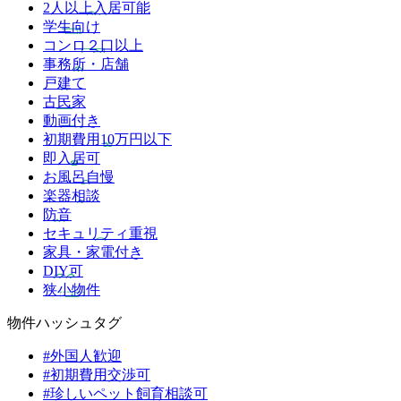
2人以上入居可能
学生向け
コンロ２口以上
事務所・店舗
戸建て
古民家
動画付き
初期費用10万円以下
即入居可
お風呂自慢
楽器相談
防音
セキュリティ重視
家具・家電付き
DIY可
狭小物件
物件ハッシュタグ
#外国人歓迎
#初期費用交渉可
#珍しいペット飼育相談可