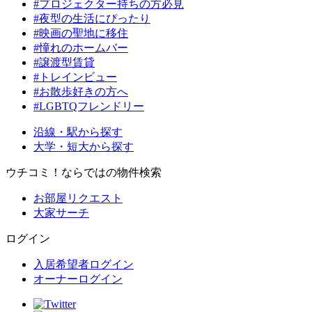
#プロジェクター持ちの方必見
#夜型の生活にぴったり
#映画の聖地に移住
#憧れのホームバー
#譲渡型賃貸
#トレインビュー
#お散歩好きの方へ
#LGBTQフレンドリー
沿線・駅から探す
大学・短大から探す
ウチコミ！ならではの物件検索
お部屋リクエスト
大家サーチ
ログイン
入居希望者ログイン
オーナーログイン