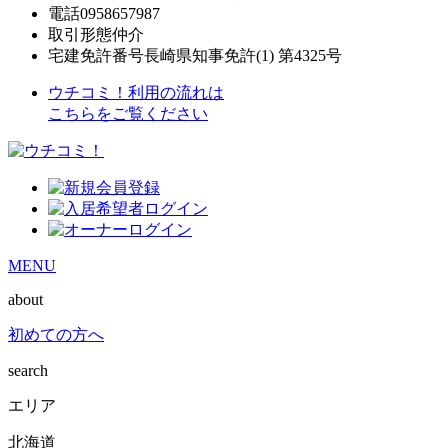
電話
0958657987
取引形態
仲介
宅建免許番号
長崎県知事免許(1) 第4325号
ウチコミ！利用の流れは
こちらをご覧ください
MENU
about
初めての方へ
search
エリア
北海道