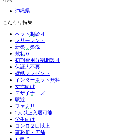
沖縄県
こだわり特集
ペット相談可
フリーレント
新築・築浅
敷礼０
初期費用分割相談可
保証人不要
壁紙プレゼント
インターネット無料
女性向け
デザイナーズ
駅近
ファミリー
2人以上入居可能
学生向け
コンロ２口以上
事務所・店舗
戸建て