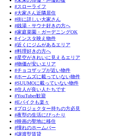
#未来の俳優・声優応援
#スローライフ
#大家さん近隣居住
#街に詳しい大家さん
#銭湯・サウナ好きの方へ
#家庭菜園・ガーデニングOK
#インスタ映え物件
#近くにジムがあるエリア
#料理好きの方へ
#星空がきれいに見えるエリア
#物価が安いエリア
#チョコザップが近い物件
#ホームズに載っていない物件
#SUUMOに載っていない物件
#住人が良い人たちです
#YouTuber歓迎
#Eバイクも楽々
#プロジェクター持ちの方必見
#夜型の生活にぴったり
#映画の聖地に移住
#憧れのホームバー
#譲渡型賃貸