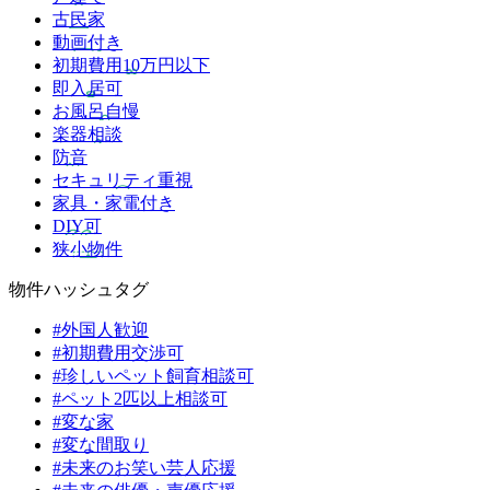
古民家
動画付き
初期費用10万円以下
即入居可
お風呂自慢
楽器相談
防音
セキュリティ重視
家具・家電付き
DIY可
狭小物件
物件ハッシュタグ
#外国人歓迎
#初期費用交渉可
#珍しいペット飼育相談可
#ペット2匹以上相談可
#変な家
#変な間取り
#未来のお笑い芸人応援