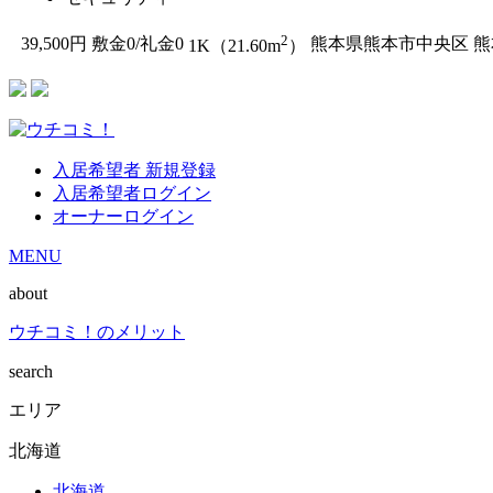
2
39,500円
敷金0
/
礼金0
熊本県熊本市中央区
熊
1K（21.60m
）
入居希望者 新規登録
入居希望者ログイン
オーナーログイン
MENU
about
ウチコミ！のメリット
search
エリア
北海道
北海道