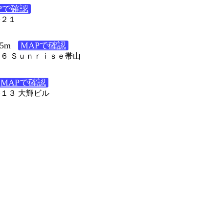
Pで確認
−２１
5m
MAPで確認
６−６ Ｓｕｎｒｉｓｅ帯山
MAPで確認
−１３ 大輝ビル