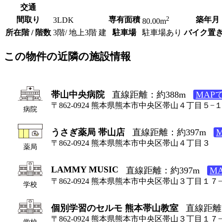
交通
2
間取り
専有面積
築年月
3LDK
80.00m
所在階 / 階数
3階/ 地上3階 建
駐車場
駐車場あり
バイク置
この物件の近隣の施設情報
帯山中央病院
直線距離：約388m
MAP
〒862-0924 熊本県熊本市中央区帯山４丁目５−
病院
うさぎ薬局 帯山店
直線距離：約397m
〒862-0924 熊本県熊本市中央区帯山４丁目３
薬局
LAMMY MUSIC
直線距離：約397m
M
〒862-0924 熊本県熊本市中央区帯山３丁目１７
学校
個別学習のセルモ 熊本帯山教室
直線距離
〒862-0924 熊本県熊本市中央区帯山３丁目１７−
学校