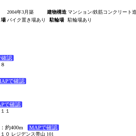
2004年3月築
建物構造
マンション/鉄筋コンクリート
き場
バイク置き場あり
駐輪場
駐輪場あり
で確認
１８
MAPで確認
APで確認
−１１
：約400m
MAPで確認
１０ レジデンス帯山 101